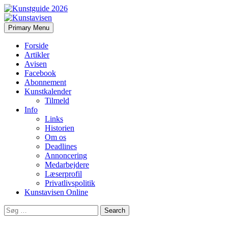
Search
Skip
Primary Menu
to
Kunstavisen
content
Forside
Artikler
Avisen
Facebook
Abonnement
Kunstkalender
Tilmeld
Info
Links
Historien
Om os
Deadlines
Annoncering
Medarbejdere
Læserprofil
Privatlivspolitik
Kunstavisen Online
Search
for: