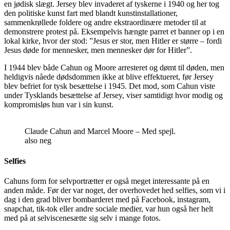
en jødisk slægt. Jersey blev invaderet af tyskerne i 1940 og her tog
den politiske kunst fart med blandt kunstinstallationer,
sammenkrøllede foldere og andre ekstraordinære metoder til at
demonstrere protest på. Eksempelvis hængte parret et banner op i en
lokal kirke, hvor der stod: ”Jesus er stor, men Hitler er større – fordi
Jesus døde for mennesker, men mennesker dør for Hitler”.
I 1944 blev både Cahun og Moore arresteret og dømt til døden, men
heldigvis nåede dødsdommen ikke at blive effektueret, før Jersey
blev befriet for tysk besættelse i 1945. Det mod, som Cahun viste
under Tysklands besættelse af Jersey, viser samtidigt hvor modig og
kompromisløs hun var i sin kunst.
Claude Cahun and Marcel Moore – Med spejl.
also neg
Selfies
Cahuns form for selvportrætter er også meget interessante på en
anden måde. Før der var noget, der overhovedet hed selfies, som vi i
dag i den grad bliver bombarderet med på Facebook, instagram,
snapchat, tik-tok eller andre sociale medier, var hun også her helt
med på at selviscenesætte sig selv i mange fotos.