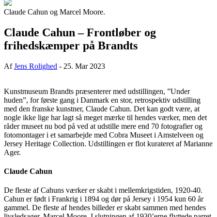
Claude Cahun og Marcel Moore.
Claude Cahun – Frontløber og
frihedskæmper på Brandts
Af
Jens Rolighed
-
25. Mar 2023
Kunstmuseum Brandts præsenterer med udstillingen, ”Under
huden”, for første gang i Danmark en stor, retrospektiv udstilling
med den franske kunstner, Claude Cahun. Det kan godt være, at
nogle ikke lige har lagt så meget mærke til hendes værker, men det
råder museet nu bod på ved at udstille mere end 70 fotografier og
fotomontager i et samarbejde med Cobra Museet i Amstelveen og
Jersey Heritage Collection. Udstillingen er flot kurateret af Marianne
Ager.
Claude Cahun
De fleste af Cahuns værker er skabt i mellemkrigstiden, 1920-40.
Cahun er født i Frankrig i 1894 og dør på Jersey i 1954 kun 60 år
gammel. De fleste af hendes billeder er skabt sammen med hendes
livsledsager, Marcel Moore. I slutningen af 1930’erne flyttede parret