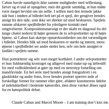
Cahun havde naturligvis ikke samme muligheder med selfiestang,
farver og et utal af optagelser, men det gjorde samtidig, at hun måtte
være meget bevidst om sin selfie. I selfien med den ternede jakke
står hun i midten af billedet helt tæt på et spejl, der gengiver hendes
ansigt fra den side, som ikke ser direkte ud mod beskueren. Spejlets
ramme afskærer spejlbilledet fra yderligere kontakt med
omgivelserne. Kompositionsmæssigt er der skabt en diagonal fra det
tunge chatol nederst til højre gennem de to selvportrætter op til højre
hjørne, så Cahun kan skærpe opmærksomheden om det væsentligste
i billedet. Hendes blik ud mod beskueren er stærkt og intenst, mens
øjnene i spejlbilledet ser andre steder hen, selv om hele ansigtet er
fastlåst i spejlets ramme.
Hun portrætterer sig selv som meget korthåret. I andre selvportrætter
er hun fuldstændig kronraget og alligevel med make-up og læbestift
for med vedholdenhed at gøre op med en stereotyp fortælling om
mand/kvinde. En hel serie med hendes ansigt fotograferet i en
glasklokke og andre fotos, hvor hendes portræt spærres inde af
forskellige former for rammer eller gitre, afslører kunstnerens følelse
af indelukkethed i bestemte kønsroller, men disse værker åbner også
for en kønspolitisk debat.
Claude Cahun and Marcel Moore – I am training don’t kiss me.