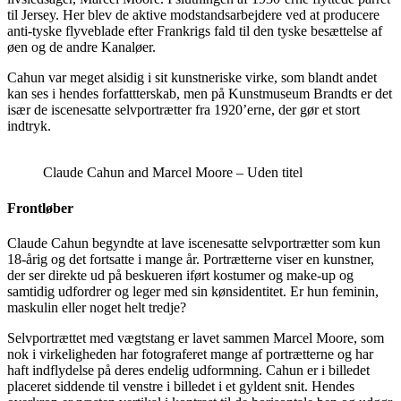
til Jersey. Her blev de aktive modstandsarbejdere ved at producere
anti-tyske flyveblade efter Frankrigs fald til den tyske besættelse af
øen og de andre Kanaløer.
Cahun var meget alsidig i sit kunstneriske virke, som blandt andet
kan ses i hendes forfattterskab, men på Kunstmuseum Brandts er det
især de iscenesatte selvportrætter fra 1920’erne, der gør et stort
indtryk.
Claude Cahun and Marcel Moore – Uden titel
Frontløber
Claude Cahun begyndte at lave iscenesatte selvportrætter som kun
18-årig og det fortsatte i mange år. Portrætterne viser en kunstner,
der ser direkte ud på beskueren iført kostumer og make-up og
samtidig udfordrer og leger med sin kønsidentitet. Er hun feminin,
maskulin eller noget helt tredje?
Selvportrættet med vægtstang er lavet sammen Marcel Moore, som
nok i virkeligheden har fotograferet mange af portrætterne og har
haft indflydelse på deres endelig udformning. Cahun er i billedet
placeret siddende til venstre i billedet i et gyldent snit. Hendes