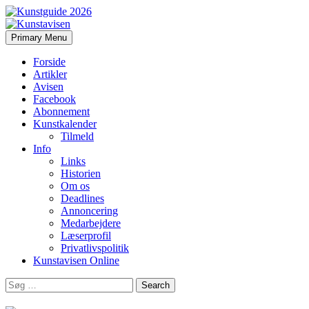
Search
Skip
Primary Menu
to
Kunstavisen
content
Forside
Artikler
Avisen
Facebook
Abonnement
Kunstkalender
Tilmeld
Info
Links
Historien
Om os
Deadlines
Annoncering
Medarbejdere
Læserprofil
Privatlivspolitik
Kunstavisen Online
Search
for: