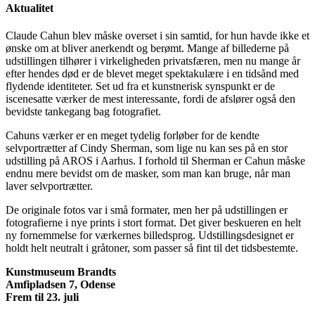
Aktualitet
Claude Cahun blev måske overset i sin samtid, for hun havde ikke et
ønske om at bliver anerkendt og berømt. Mange af billederne på
udstillingen tilhører i virkeligheden privatsfæren, men nu mange år
efter hendes død er de blevet meget spektakulære i en tidsånd med
flydende identiteter. Set ud fra et kunstnerisk synspunkt er de
iscenesatte værker de mest interessante, fordi de afslører også den
bevidste tankegang bag fotografiet.
Cahuns værker er en meget tydelig forløber for de kendte
selvportrætter af Cindy Sherman, som lige nu kan ses på en stor
udstilling på AROS i Aarhus. I forhold til Sherman er Cahun måske
endnu mere bevidst om de masker, som man kan bruge, når man
laver selvportrætter.
De originale fotos var i små formater, men her på udstillingen er
fotografierne i nye prints i stort format. Det giver beskueren en helt
ny fornemmelse for værkernes billedsprog. Udstillingsdesignet er
holdt helt neutralt i gråtoner, som passer så fint til det tidsbestemte.
Kunstmuseum Brandts
Amfipladsen 7, Odense
Frem til 23. juli