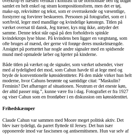
overkrop er næsten vertikal i kontrast til de horisontale ben og udgør
samlet en helt enkel og stram kompositionsform, men det er tøj,
make-up, rekvisitter og tekst, som er overraskende og væsentlige,
forstyrrer og forvirrer beskueren. Personen på fotografiet, som er i
sort/hvid, leger med mandlige og kvindelige kønstegn. Titlen på
værket oversat til dansk, Jeg træner, kys mig ikke, antyder det
samme. Denne tekst står også på den forholdsvis spinkle
kvindekrops lyse bluse. På kvindens ben ligger en vægtstang, som
ofte bruges af mænd, der gerne vil forøge deres muskelmængde.
Ansigtet på portrættet har nogle andre signaler med en spidsende
mund med opmalede læber og hjerter på kinderne.
Både titlen på værket og de signaler, som værket udsender, viser
med al tydelighed det mod, som Cahun havde til at lege med og
bryde de konventionelle kønsidentiteter. På den måde virker hun helt
moderne, hvor Cahuns berømte og samtidige citat: ”Maskulin?
Feminin? Det afhænger af situationen. Neutrum er det eneste køn,
der altid passer mig.”, kunne være fra i dag. Fotografiet er fra 1927
og viser Cahun som en frontløber i en diskussion om kønsidentitet.
Frihedskæmper
Claude Cahun var sammen med Moore meget politisk aktiv. Det
blev især tydeligt, da parret flyttede til Jersey. Det hun især
opponerede imod var fascismen og antisemitismen. Hun var selv af