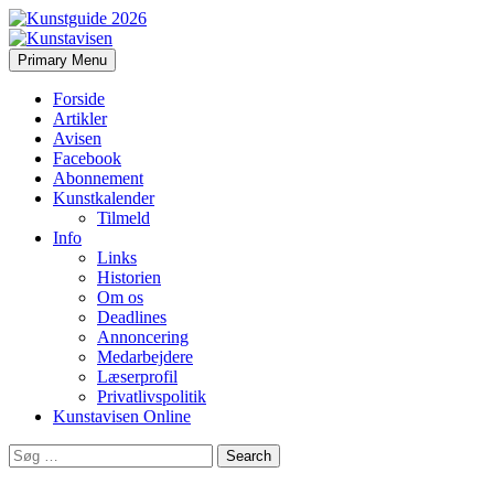
Search
Skip
Primary Menu
to
Kunstavisen
content
Forside
Artikler
Avisen
Facebook
Abonnement
Kunstkalender
Tilmeld
Info
Links
Historien
Om os
Deadlines
Annoncering
Medarbejdere
Læserprofil
Privatlivspolitik
Kunstavisen Online
Search
for: