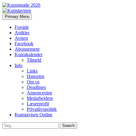
Search
Skip
Primary Menu
to
Kunstavisen
content
Forside
Artikler
Avisen
Facebook
Abonnement
Kunstkalender
Tilmeld
Info
Links
Historien
Om os
Deadlines
Annoncering
Medarbejdere
Læserprofil
Privatlivspolitik
Kunstavisen Online
Search
for: