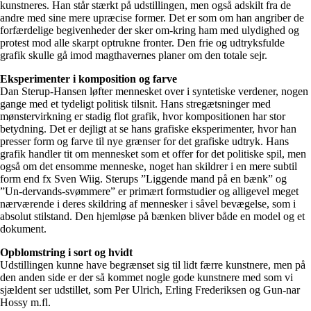
kunstneres. Han står stærkt på udstillingen, men også adskilt fra de
andre med sine mere upræcise former. Det er som om han angriber de
forfærdelige begivenheder der sker om-kring ham med ulydighed og
protest mod alle skarpt optrukne fronter. Den frie og udtryksfulde
grafik skulle gå imod magthavernes planer om den totale sejr.
Eksperimenter i komposition og farve
Dan Sterup-Hansen løfter mennesket over i syntetiske verdener, nogen
gange med et tydeligt politisk tilsnit. Hans stregætsninger med
mønstervirkning er stadig flot grafik, hvor kompositionen har stor
betydning. Det er dejligt at se hans grafiske eksperimenter, hvor han
presser form og farve til nye grænser for det grafiske udtryk. Hans
grafik handler tit om mennesket som et offer for det politiske spil, men
også om det ensomme menneske, noget han skildrer i en mere subtil
form end fx Sven Wiig. Sterups ”Liggende mand på en bænk” og
”Un-dervands-svømmere” er primært formstudier og alligevel meget
nærværende i deres skildring af mennesker i såvel bevægelse, som i
absolut stilstand. Den hjemløse på bænken bliver både en model og et
dokument.
Opblomstring i sort og hvidt
Udstillingen kunne have begrænset sig til lidt færre kunstnere, men på
den anden side er der så kommet nogle gode kunstnere med som vi
sjældent ser udstillet, som Per Ulrich, Erling Frederiksen og Gun-nar
Hossy m.fl.