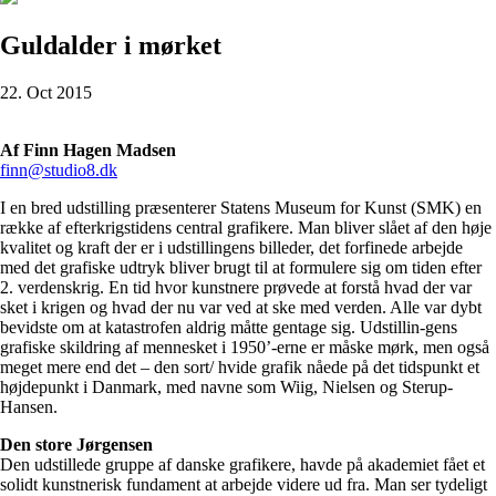
Guldalder i mørket
22. Oct 2015
Af Finn Hagen Madsen
finn@studio8.dk
I en bred udstilling præsenterer Statens Museum for Kunst (SMK) en
række af efterkrigstidens central grafikere. Man bliver slået af den høje
kvalitet og kraft der er i udstillingens billeder, det forfinede arbejde
med det grafiske udtryk bliver brugt til at formulere sig om tiden efter
2. verdenskrig. En tid hvor kunstnere prøvede at forstå hvad der var
sket i krigen og hvad der nu var ved at ske med verden. Alle var dybt
bevidste om at katastrofen aldrig måtte gentage sig. Udstillin-gens
grafiske skildring af mennesket i 1950’-erne er måske mørk, men også
meget mere end det – den sort/ hvide grafik nåede på det tidspunkt et
højdepunkt i Danmark, med navne som Wiig, Nielsen og Sterup-
Hansen.
Den store Jørgensen
Den udstillede gruppe af danske grafikere, havde på akademiet fået et
solidt kunstnerisk fundament at arbejde videre ud fra. Man ser tydeligt