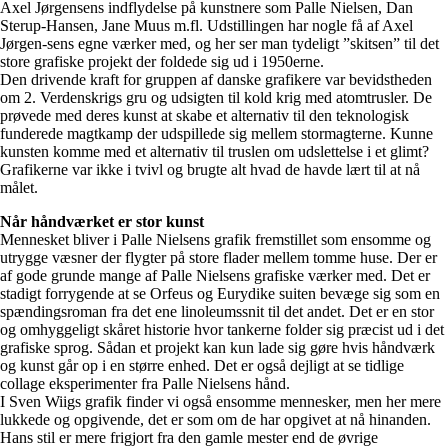
Axel Jørgensens indflydelse på kunstnere som Palle Nielsen, Dan
Sterup-Hansen, Jane Muus m.fl. Udstillingen har nogle få af Axel
Jørgen-sens egne værker med, og her ser man tydeligt ”skitsen” til det
store grafiske projekt der foldede sig ud i 1950erne.
Den drivende kraft for gruppen af danske grafikere var bevidstheden
om 2. Verdenskrigs gru og udsigten til kold krig med atomtrusler. De
prøvede med deres kunst at skabe et alternativ til den teknologisk
funderede magtkamp der udspillede sig mellem stormagterne. Kunne
kunsten komme med et alternativ til truslen om udslettelse i et glimt?
Grafikerne var ikke i tvivl og brugte alt hvad de havde lært til at nå
målet.
Når håndværket er stor kunst
Mennesket bliver i Palle Nielsens grafik fremstillet som ensomme og
utrygge væsner der flygter på store flader mellem tomme huse. Der er
af gode grunde mange af Palle Nielsens grafiske værker med. Det er
stadigt forrygende at se Orfeus og Eurydike suiten bevæge sig som en
spændingsroman fra det ene linoleumssnit til det andet. Det er en stor
og omhyggeligt skåret historie hvor tankerne folder sig præcist ud i det
grafiske sprog. Sådan et projekt kan kun lade sig gøre hvis håndværk
og kunst går op i en større enhed. Det er også dejligt at se tidlige
collage eksperimenter fra Palle Nielsens hånd.
I Sven Wiigs grafik finder vi også ensomme mennesker, men her mere
lukkede og opgivende, det er som om de har opgivet at nå hinanden.
Hans stil er mere frigjort fra den gamle mester end de øvrige