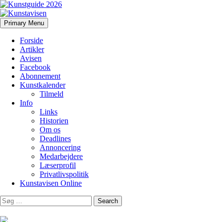
Search
Skip
Primary Menu
to
Kunstavisen
content
Forside
Artikler
Avisen
Facebook
Abonnement
Kunstkalender
Tilmeld
Info
Links
Historien
Om os
Deadlines
Annoncering
Medarbejdere
Læserprofil
Privatlivspolitik
Kunstavisen Online
Search
for: