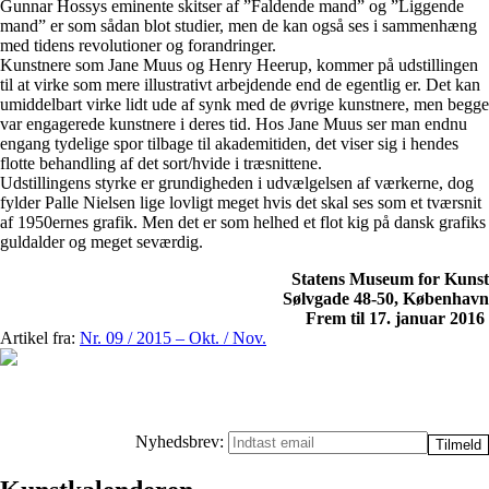
Gunnar Hossys eminente skitser af ”Faldende mand” og ”Liggende
mand” er som sådan blot studier, men de kan også ses i sammenhæng
med tidens revolutioner og forandringer.
Kunstnere som Jane Muus og Henry Heerup, kommer på udstillingen
til at virke som mere illustrativt arbejdende end de egentlig er. Det kan
umiddelbart virke lidt ude af synk med de øvrige kunstnere, men begge
var engagerede kunstnere i deres tid. Hos Jane Muus ser man endnu
engang tydelige spor tilbage til akademitiden, det viser sig i hendes
flotte behandling af det sort/hvide i træsnittene.
Udstillingens styrke er grundigheden i udvælgelsen af værkerne, dog
fylder Palle Nielsen lige lovligt meget hvis det skal ses som et tværsnit
af 1950ernes grafik. Men det er som helhed et flot kig på dansk grafiks
guldalder og meget seværdig.
Statens Museum for Kunst
Sølvgade 48-50, København
Frem til 17. januar 2016
Artikel fra:
Nr. 09 / 2015 – Okt. / Nov.
Nyhedsbrev: