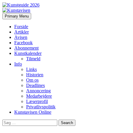
Search
Skip
Primary Menu
to
Kunstavisen
content
Forside
Artikler
Avisen
Facebook
Abonnement
Kunstkalender
Tilmeld
Info
Links
Historien
Om os
Deadlines
Annoncering
Medarbejdere
Læserprofil
Privatlivspolitik
Kunstavisen Online
Search
for: