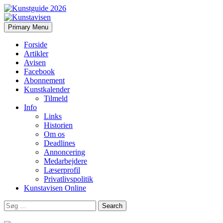
Search
Skip
Primary Menu
to
Kunstavisen
content
Forside
Artikler
Avisen
Facebook
Abonnement
Kunstkalender
Tilmeld
Info
Links
Historien
Om os
Deadlines
Annoncering
Medarbejdere
Læserprofil
Privatlivspolitik
Kunstavisen Online
Search
for: