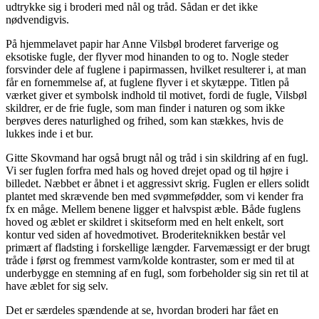
udtrykke sig i broderi med nål og tråd. Sådan er det ikke
nødvendigvis.
På hjemmelavet papir har Anne Vilsbøl broderet farverige og
eksotiske fugle, der flyver mod hinanden to og to. Nogle steder
forsvinder dele af fuglene i papirmassen, hvilket resulterer i, at man
får en fornemmelse af, at fuglene flyver i et skytæppe. Titlen på
værket giver et symbolsk indhold til motivet, fordi de fugle, Vilsbøl
skildrer, er de frie fugle, som man finder i naturen og som ikke
berøves deres naturlighed og frihed, som kan stækkes, hvis de
lukkes inde i et bur.
Gitte Skovmand har også brugt nål og tråd i sin skildring af en fugl.
Vi ser fuglen forfra med hals og hoved drejet opad og til højre i
billedet. Næbbet er åbnet i et aggressivt skrig. Fuglen er ellers solidt
plantet med skrævende ben med svømmefødder, som vi kender fra
fx en måge. Mellem benene ligger et halvspist æble. Både fuglens
hoved og æblet er skildret i skitseform med en helt enkelt, sort
kontur ved siden af hovedmotivet. Broderiteknikken består vel
primært af fladsting i forskellige længder. Farvemæssigt er der brugt
tråde i først og fremmest varm/kolde kontraster, som er med til at
underbygge en stemning af en fugl, som forbeholder sig sin ret til at
have æblet for sig selv.
Det er særdeles spændende at se, hvordan broderi har fået en