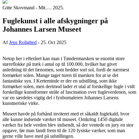
Gitte Skovmand - Mit…. 2025.
Fuglekunst i alle afskygninger på
Johannes Larsen Museet
Af
Jens Rolighed
-
25. Oct 2025
Netop her i efteråret kan man i Tøndermarsken se enormt store
stæreflokke på træk i antal op til 100.000, hvilket har givet
anledning til det fænomen, som hedder sort sol, fordi de nærmest
formørker solen. Mange tager turen til marsken for at se det
fantastiske syn. I Kerteminde er der en udstilling, som ikke
formørker solen, men derimod lader et utal af forskellige fugle i vidt
forskellige kunstformer stråle af fascination over fugleverdenen, som
var en særdeles vigtig del i fynbomaleren Johannes Larsens
kunstneriske virke.
Museet havde på forhånd inviteret med et såkaldt fuglekald, hvor
alle kunne indsende værker til museet. Omkring 1450 digitale
værker fra hele verden blev indsendt, så der ventede en jury en stor
opgave, før man fandt frem til de 120 fysiske værker, som man
gerne ville have med på udstillingen.