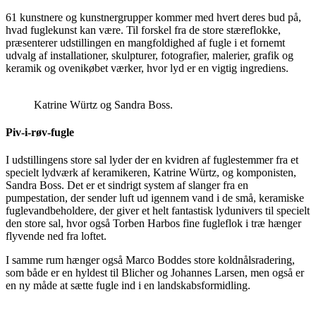
61 kunstnere og kunstnergrupper kommer med hvert deres bud på,
hvad fuglekunst kan være. Til forskel fra de store stæreflokke,
præsenterer udstillingen en mangfoldighed af fugle i et fornemt
udvalg af installationer, skulpturer, fotografier, malerier, grafik og
keramik og ovenikøbet værker, hvor lyd er en vigtig ingrediens.
Katrine Würtz og Sandra Boss.
Piv-i-røv-fugle
I udstillingens store sal lyder der en kvidren af fuglestemmer fra et
specielt lydværk af keramikeren, Katrine Würtz, og komponisten,
Sandra Boss. Det er et sindrigt system af slanger fra en
pumpestation, der sender luft ud igennem vand i de små, keramiske
fuglevandbeholdere, der giver et helt fantastisk lydunivers til specielt
den store sal, hvor også Torben Harbos fine fugleflok i træ hænger
flyvende ned fra loftet.
I samme rum hænger også Marco Boddes store koldnålsradering,
som både er en hyldest til Blicher og Johannes Larsen, men også er
en ny måde at sætte fugle ind i en landskabsformidling.