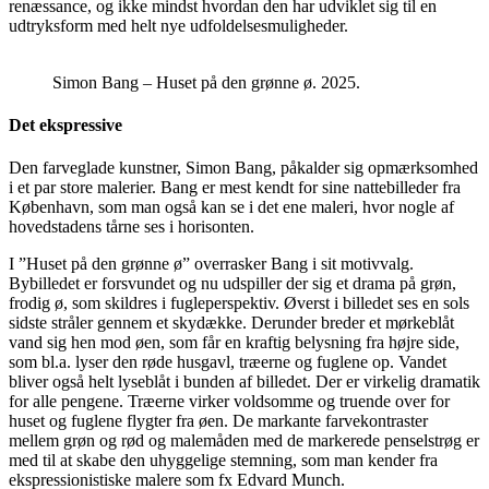
renæssance, og ikke mindst hvordan den har udviklet sig til en
udtryksform med helt nye udfoldelsesmuligheder.
Simon Bang – Huset på den grønne ø. 2025.
Det ekspressive
Den farveglade kunstner, Simon Bang, påkalder sig opmærksomhed
i et par store malerier. Bang er mest kendt for sine nattebilleder fra
København, som man også kan se i det ene maleri, hvor nogle af
hovedstadens tårne ses i horisonten.
I ”Huset på den grønne ø” overrasker Bang i sit motivvalg.
Bybilledet er forsvundet og nu udspiller der sig et drama på grøn,
frodig ø, som skildres i fugleperspektiv. Øverst i billedet ses en sols
sidste stråler gennem et skydække. Derunder breder et mørkeblåt
vand sig hen mod øen, som får en kraftig belysning fra højre side,
som bl.a. lyser den røde husgavl, træerne og fuglene op. Vandet
bliver også helt lyseblåt i bunden af billedet. Der er virkelig dramatik
for alle pengene. Træerne virker voldsomme og truende over for
huset og fuglene flygter fra øen. De markante farvekontraster
mellem grøn og rød og malemåden med de markerede penselstrøg er
med til at skabe den uhyggelige stemning, som man kender fra
ekspressionistiske malere som fx Edvard Munch.