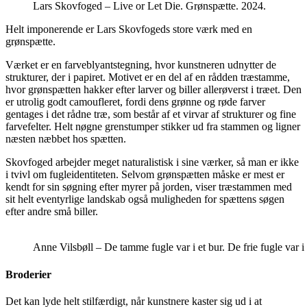
Lars Skovfoged – Live or Let Die. Grønspætte. 2024.
Helt imponerende er Lars Skovfogeds store værk med en
grønspætte.
Værket er en farveblyantstegning, hvor kunstneren udnytter de
strukturer, der i papiret. Motivet er en del af en rådden træstamme,
hvor grønspætten hakker efter larver og biller allerøverst i træet. Den
er utrolig godt camoufleret, fordi dens grønne og røde farver
gentages i det rådne træ, som består af et virvar af strukturer og fine
farvefelter. Helt nøgne grenstumper stikker ud fra stammen og ligner
næsten næbbet hos spætten.
Skovfoged arbejder meget naturalistisk i sine værker, så man er ikke
i tvivl om fugleidentiteten. Selvom grønspætten måske er mest er
kendt for sin søgning efter myrer på jorden, viser træstammen med
sit helt eventyrlige landskab også muligheden for spættens søgen
efter andre små biller.
Anne Vilsbøll – De tamme fugle var i et bur. De frie fugle var 
Broderier
Det kan lyde helt stilfærdigt, når kunstnere kaster sig ud i at