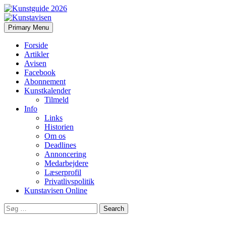
Search
Skip
Primary Menu
to
Kunstavisen
content
Forside
Artikler
Avisen
Facebook
Abonnement
Kunstkalender
Tilmeld
Info
Links
Historien
Om os
Deadlines
Annoncering
Medarbejdere
Læserprofil
Privatlivspolitik
Kunstavisen Online
Search
for: