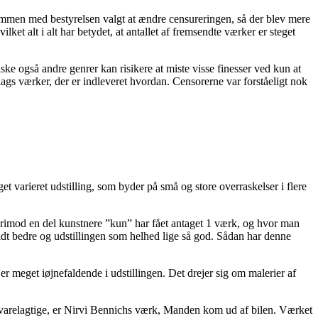
 sammen med bestyrelsen valgt at ændre censureringen, så der blev mere
et alt i alt har betydet, at antallet af fremsendte værker er steget
ske også andre genrer kan risikere at miste visse finesser ved kun at
ags værker, der er indleveret hvordan. Censorerne var forståeligt nok
varieret udstilling, som byder på små og store overraskelser i flere
hvorimod en del kunstnere ”kun” har fået antaget 1 værk, og hvor man
lidt bedre og udstillingen som helhed lige så god. Sådan har denne
er meget iøjnefaldende i udstillingen. Det drejer sig om malerier af
akvarelagtige, er Nirvi Bennichs værk, Manden kom ud af bilen. Værket