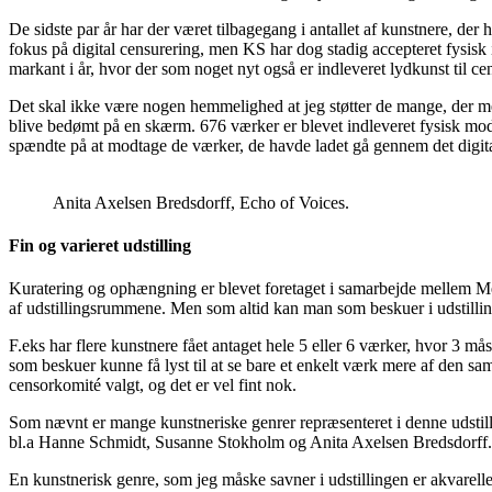
De sidste par år har der været tilbagegang i antallet af kunstnere, de
fokus på digital censurering, men KS har dog stadig accepteret fysisk i
markant i år, hvor der som noget nyt også er indleveret lydkunst til ce
Det skal ikke være nogen hemmelighed at jeg støtter de mange, der mene
blive bedømt på en skærm. 676 værker er blevet indleveret fysisk mod 
spændte på at modtage de værker, de havde ladet gå gennem det digita
Anita Axelsen Bredsdorff, Echo of Voices.
Fin og varieret udstilling
Kuratering og ophængning er blevet foretaget i samarbejde mellem Met
af udstillingsrummene. Men som altid kan man som beskuer i udstillin
F.eks har flere kunstnere fået antaget hele 5 eller 6 værker, hvor 3 m
som beskuer kunne få lyst til at se bare et enkelt værk mere af den sa
censorkomité valgt, og det er vel fint nok.
Som nævnt er mange kunstneriske genrer repræsenteret i denne udstillin
bl.a Hanne Schmidt, Susanne Stokholm og Anita Axelsen Bredsdorff. Me
En kunstnerisk genre, som jeg måske savner i udstillingen er akvarel