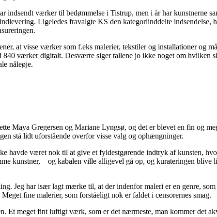
r har indsendt værker til bedømmelse i Tistrup, men i år har kunstnerne
ndlevering. Ligeledes fravalgte KS den kategoriinddelte indsendelse, hvilk
nsureringen.
r, at visse værker som f.eks malerier, tekstiler og installationer og må
840 værker digitalt. Desværre siger tallene jo ikke noget om hvilken sl
le nåleøje.
te Maya Gregersen og Mariane Lyngsø, og det er blevet en fin og meget 
gen stå lidt uforstående overfor visse valg og ophængninger.
åske havde været nok til at give et fyldestgørende indtryk af kunsten, 
mme kunstner, – og kabalen ville alligevel gå op, og kurateringen blive 
g. Jeg har især lagt mærke til, at der indenfor maleri er en genre, som 
get fine malerier, som forståeligt nok er faldet i censorernes smag.
len. Et meget fint luftigt værk, som er det nærmeste, man kommer det 