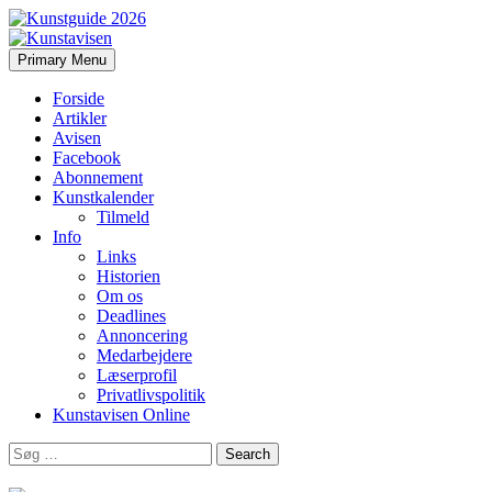
Search
Skip
Primary Menu
to
Kunstavisen
content
Forside
Artikler
Avisen
Facebook
Abonnement
Kunstkalender
Tilmeld
Info
Links
Historien
Om os
Deadlines
Annoncering
Medarbejdere
Læserprofil
Privatlivspolitik
Kunstavisen Online
Search
for: