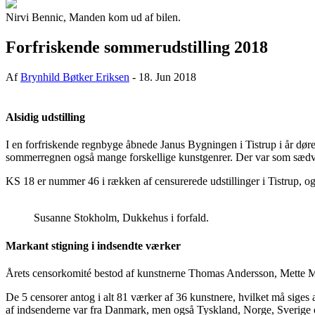
Nirvi Bennic, Manden kom ud af bilen.
Forfriskende sommerudstilling 2018
Af
Brynhild Bøtker Eriksen
-
18. Jun 2018
Alsidig udstilling
I en forfriskende regnbyge åbnede Janus Bygningen i Tistrup i å
sommerregnen også mange forskellige kunstgenrer. Der var som sædvanlig
KS 18 er nummer 46 i rækken af censurerede udstillinger i Tistrup, og e
Susanne Stokholm, Dukkehus i forfald.
Markant stigning i indsendte værker
Årets censorkomité bestod af kunstnerne Thomas Andersson, Mette M
De 5 censorer antog i alt 81 værker af 36 kunstnere, hvilket må siges
af indsenderne var fra Danmark, men også Tyskland, Norge, Sverige 