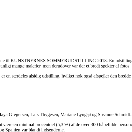
r dørene til KUNSTNERNES SOMMERUDSTILLING 2018. En udstilling som
t mange malerier, men derudover var der et bredt spekter af fotos, skulp
r en særdeles alsidig udstilling, hvilket nok også afspejler den bredde 
aya Gregersen, Lars Thygesen, Mariane Lyngsø og Susanne Schmidt-Nie
 at være en minimal procentdel (5,3 %) af de over 300 håbefulde person
og Spanien var blandt indsenderne.