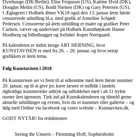
Dyrehauge (DK/Berlin), Elise Ferguson (US), Katrine Hvid (DK),
Douglas Melini (US), Bodil Nielsen (DK) og Gary Petersen (US).
I Æglageret i Holbæk åbner VK18 også den 13. januar årets første
censurerede udstilling bl.a. med grafik af Anneline Schjødt
Pedersen. Censorerne på årets udstilling er maler og grafiker Peter
Carlsen, væver og underviser på Holbæk Kunsthøjskole Hanne
Houlberg og billedhugger og forfatter Jesper Neergaard.
På kalenderen er inden længe ART HERNING, hvor
KUNSTAVISEN er med fra 26. – 28. januar, og hvor netop
grafikken er årets tema.
Følg Kunstavisen i 2018
På Kunstavisen ser vi frem til at udkomme med årets første nummer
20. januar, og til at give jer, kære læsere et indblik i landets
righoldige kunstneriske udtryk og udfoldelser med i alt 11 trykte
numre året igennem. Tjek ind på Kunstkalenderen og tilmeld gerne
aktuelle udstillinger og events, hvis du er kunstner eller gallerist – og
følg med Online via facebook og vores website – Kunstavisen.dk.
GODT NYTÅR! fra redaktionen
Seeing the Unseen – Flemming Hoff, Sophienholm