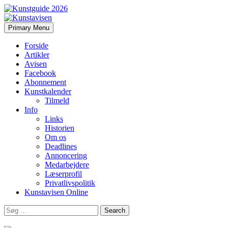
Search
Skip
Primary Menu
to
Kunstavisen
content
Forside
Artikler
Avisen
Facebook
Abonnement
Kunstkalender
Tilmeld
Info
Links
Historien
Om os
Deadlines
Annoncering
Medarbejdere
Læserprofil
Privatlivspolitik
Kunstavisen Online
Search
for: