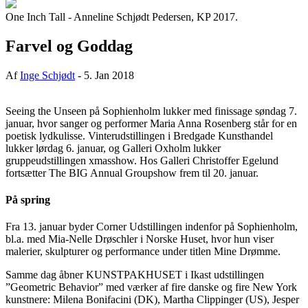
One Inch Tall - Anneline Schjødt Pedersen, KP 2017.
Farvel og Goddag
Af
Inge Schjødt
-
5. Jan 2018
Seeing the Unseen på Sophienholm lukker med finissage søndag 7.
januar, hvor sanger og performer Maria Anna Rosenberg står for en
poetisk lydkulisse. Vinterudstillingen i Bredgade Kunsthandel
lukker lørdag 6. januar, og Galleri Oxholm lukker
gruppeudstillingen xmasshow. Hos Galleri Christoffer Egelund
fortsætter The BIG Annual Groupshow frem til 20. januar.
På spring
Fra 13. januar byder Corner Udstillingen indenfor på Sophienholm,
bl.a. med Mia-Nelle Drøschler i Norske Huset, hvor hun viser
malerier, skulpturer og performance under titlen Mine Drømme.
Samme dag åbner KUNSTPAKHUSET i Ikast udstillingen
”Geometric Behavior” med værker af fire danske og fire New York
kunstnere: Milena Bonifacini (DK), Martha Clippinger (US), Jesper