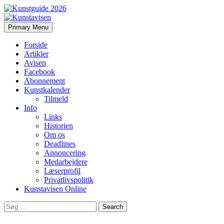
Search
Skip
Primary Menu
to
Kunstavisen
content
Forside
Artikler
Avisen
Facebook
Abonnement
Kunstkalender
Tilmeld
Info
Links
Historien
Om os
Deadlines
Annoncering
Medarbejdere
Læserprofil
Privatlivspolitik
Kunstavisen Online
Search
for: