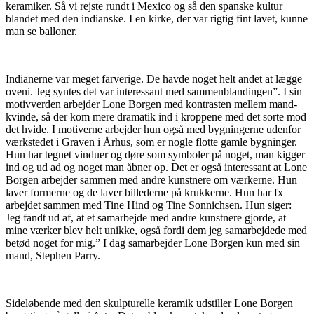
keramiker. Så vi rejste rundt i Mexico og så den spanske kultur
blandet med den indianske. I en kirke, der var rigtig fint lavet, kunne
man se balloner.
Indianerne var meget farverige. De havde noget helt andet at lægge
oveni. Jeg syntes det var interessant med sammenblandingen”. I sin
motivverden arbejder Lone Borgen med kontrasten mellem mand-
kvinde, så der kom mere dramatik ind i kroppene med det sorte mod
det hvide. I motiverne arbejder hun også med bygningerne udenfor
værkstedet i Graven i Århus, som er nogle flotte gamle bygninger.
Hun har tegnet vinduer og døre som symboler på noget, man kigger
ind og ud ad og noget man åbner op. Det er også interessant at Lone
Borgen arbejder sammen med andre kunstnere om værkerne. Hun
laver formerne og de laver billederne på krukkerne. Hun har fx
arbejdet sammen med Tine Hind og Tine Sonnichsen. Hun siger:
Jeg fandt ud af, at et samarbejde med andre kunstnere gjorde, at
mine værker blev helt unikke, også fordi dem jeg samarbejdede med
betød noget for mig.” I dag samarbejder Lone Borgen kun med sin
mand, Stephen Parry.
Sideløbende med den skulpturelle keramik udstiller Lone Borgen