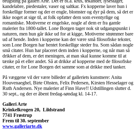
brugsting på galleri Arte. Det er bl.a. krus, tekander, lysestager,
kandelabre, piedestaler, vaser og saltkar. Fx kopperne laver hun i
forskellige former og der er engle, blomster og dyr på dem, så det er
ikke noget at sige til, at folk opfatter dem som eventyrlige og
romantiske. Motiverne er engelske, nogle af dem er fra gamle
malerier fra 1800-tallet. Lone Borgen tager nok sit udgangspunkt i
naturen, men hun går ikke ud for at kigge, Motiverne strømmer bare
ud af hende. Inden i kopperne kan der være små filosofiske tekster,
som Lone Borgen har hentet forskellige steder fra. Som sådan nogle
små citater. Hun har placeret dem inden i kopperne, og når man så
drikker af dem, er det meningen, at man skal kunne komme til at
tænke på et eller andet. Så at drikke af kopperne med de filosofiske
citater, er for Lone Borgen det samme som at drikke med tanker.
På væggene vil der være billeder af galleriets kunstnere: Anita
Houvenaeghel, Birte Ohsten, Felix Pedersen, Kirsten Hesselager og
Ruth Andersen. Nye malerier af Finn Have!! Udstillingen slutter d.
30 sept., og der er åbent fredag-søndag kl. 14-17.
Galleri Arte
Krinkelkrogen 20, Lildstrand
7741 Frøstrup
Frem til 30. september
www.galleriarte.dk