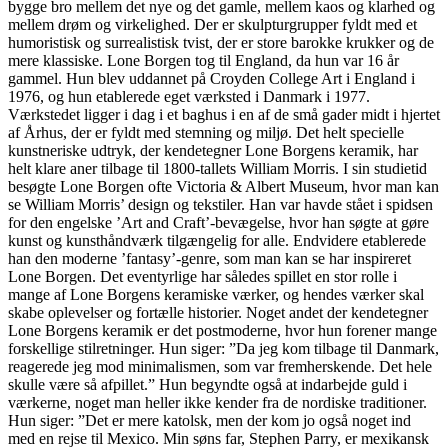
bygge bro mellem det nye og det gamle, mellem kaos og klarhed og
mellem drøm og virkelighed. Der er skulpturgrupper fyldt med et
humoristisk og surrealistisk tvist, der er store barokke krukker og de
mere klassiske. Lone Borgen tog til England, da hun var 16 år
gammel. Hun blev uddannet på Croyden College Art i England i
1976, og hun etablerede eget værksted i Danmark i 1977.
Værkstedet ligger i dag i et baghus i en af de små gader midt i hjertet
af Århus, der er fyldt med stemning og miljø. Det helt specielle
kunstneriske udtryk, der kendetegner Lone Borgens keramik, har
helt klare aner tilbage til 1800-tallets William Morris. I sin studietid
besøgte Lone Borgen ofte Victoria & Albert Museum, hvor man kan
se William Morris’ design og tekstiler. Han var havde stået i spidsen
for den engelske ’Art and Craft’-bevægelse, hvor han søgte at gøre
kunst og kunsthåndværk tilgængelig for alle. Endvidere etablerede
han den moderne ’fantasy’-genre, som man kan se har inspireret
Lone Borgen. Det eventyrlige har således spillet en stor rolle i
mange af Lone Borgens keramiske værker, og hendes værker skal
skabe oplevelser og fortælle historier. Noget andet der kendetegner
Lone Borgens keramik er det postmoderne, hvor hun forener mange
forskellige stilretninger. Hun siger: ”Da jeg kom tilbage til Danmark,
reagerede jeg mod minimalismen, som var fremherskende. Det hele
skulle være så afpillet.” Hun begyndte også at indarbejde guld i
værkerne, noget man heller ikke kender fra de nordiske traditioner.
Hun siger: ”Det er mere katolsk, men der kom jo også noget ind
med en rejse til Mexico. Min søns far, Stephen Parry, er mexikansk