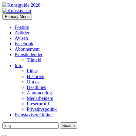
Search
Skip
Primary Menu
to
Kunstavisen
content
Forside
Artikler
Avisen
Facebook
Abonnement
Kunstkalender
Tilmeld
Info
Links
Historien
Om os
Deadlines
Annoncering
Medarbejdere
Læserprofil
Privatlivspolitik
Kunstavisen Online
Search
for: