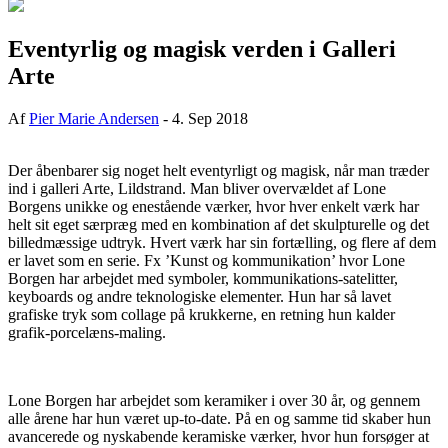
Eventyrlig og magisk verden i Galleri
Arte
Af
Pier Marie Andersen
-
4. Sep 2018
Der åbenbarer sig noget helt eventyrligt og magisk, når man træder
ind i galleri Arte, Lildstrand. Man bliver overvældet af Lone
Borgens unikke og enestående værker, hvor hver enkelt værk har
helt sit eget særpræg med en kombination af det skulpturelle og det
billedmæssige udtryk. Hvert værk har sin fortælling, og flere af dem
er lavet som en serie. Fx ’Kunst og kommunikation’ hvor Lone
Borgen har arbejdet med symboler, kommunikations-satelitter,
keyboards og andre teknologiske elementer. Hun har så lavet
grafiske tryk som collage på krukkerne, en retning hun kalder
grafik-porcelæns-maling.
Lone Borgen har arbejdet som keramiker i over 30 år, og gennem
alle årene har hun været up-to-date. På en og samme tid skaber hun
avancerede og nyskabende keramiske værker, hvor hun forsøger at