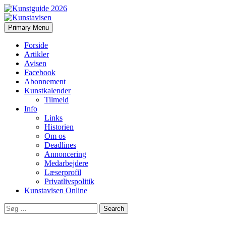
Search
Skip
Primary Menu
to
Kunstavisen
content
Forside
Artikler
Avisen
Facebook
Abonnement
Kunstkalender
Tilmeld
Info
Links
Historien
Om os
Deadlines
Annoncering
Medarbejdere
Læserprofil
Privatlivspolitik
Kunstavisen Online
Search
for: