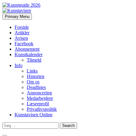
Search
Skip
Primary Menu
to
Kunstavisen
content
Forside
Artikler
Avisen
Facebook
Abonnement
Kunstkalender
Tilmeld
Info
Links
Historien
Om os
Deadlines
Annoncering
Medarbejdere
Læserprofil
Privatlivspolitik
Kunstavisen Online
Search
for: