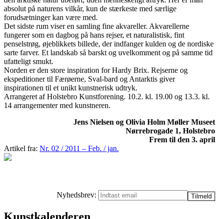
absolut på naturens vilkår, kun de stærkeste med særlige
forudsætninger kan være med.
Det sidste rum viser en samling fine akvareller. Akvarellerne
fungerer som en dagbog på hans rejser, et naturalistisk, fint
penselstrøg, øjeblikkets billede, der indfanger kulden og de nordiske
sarte farver. Et landskab så barskt og uvelkomment og på samme tid
ufatteligt smukt.
Norden er den store inspiration for Hardy Brix. Rejserne og
ekspeditioner til Færøerne, Sval-bard og Antarktis giver
inspirationen til et unikt kunstnerisk udtryk.
Arrangeret af Holstebro Kunstforening. 10.2. kl. 19.00 og 13.3. kl.
14 arrangementer med kunstneren.
Jens Nielsen og Olivia Holm Møller Museet
Nørrebrogade 1, Holstebro
Frem til den 3. april
Artikel fra:
Nr. 02 / 2011 – Feb. / jan.
Nyhedsbrev:
Kunstkalenderen