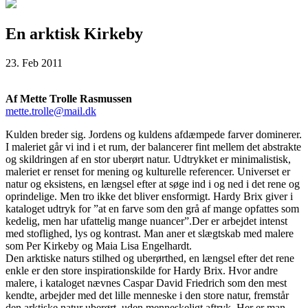
En arktisk Kirkeby
23. Feb 2011
Af Mette Trolle Rasmussen
mette.trolle@mail.dk
Kulden breder sig. Jordens og kuldens afdæmpede farver dominerer.
I maleriet går vi ind i et rum, der balancerer fint mellem det abstrakte
og skildringen af en stor uberørt natur. Udtrykket er minimalistisk,
maleriet er renset for mening og kulturelle referencer. Universet er
natur og eksistens, en længsel efter at søge ind i og ned i det rene og
oprindelige. Men tro ikke det bliver ensformigt. Hardy Brix giver i
kataloget udtryk for ”at en farve som den grå af mange opfattes som
kedelig, men har ufattelig mange nuancer”.Der er arbejdet intenst
med stoflighed, lys og kontrast. Man aner et slægtskab med malere
som Per Kirkeby og Maia Lisa Engelhardt.
Den arktiske naturs stilhed og uberørthed, en længsel efter det rene
enkle er den store inspirationskilde for Hardy Brix. Hvor andre
malere, i kataloget nævnes Caspar David Friedrich som den mest
kendte, arbejder med det lille menneske i den store natur, fremstår
den arktiske natur uberørt, uden menneskeligt aftryk. Her er man