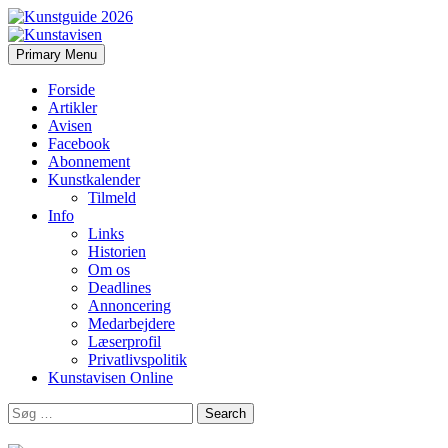
Search
Skip
Primary Menu
to
Kunstavisen
content
Forside
Artikler
Avisen
Facebook
Abonnement
Kunstkalender
Tilmeld
Info
Links
Historien
Om os
Deadlines
Annoncering
Medarbejdere
Læserprofil
Privatlivspolitik
Kunstavisen Online
Search
for: