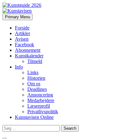
Search
Skip
Primary Menu
to
Kunstavisen
content
Forside
Artikler
Avisen
Facebook
Abonnement
Kunstkalender
Tilmeld
Info
Links
Historien
Om os
Deadlines
Annoncering
Medarbejdere
Læserprofil
Privatlivspolitik
Kunstavisen Online
Search
for: