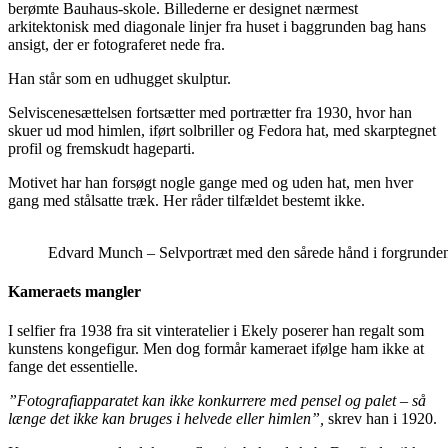
berømte Bauhaus-skole. Billederne er designet nærmest
arkitektonisk med diagonale linjer fra huset i baggrunden bag hans
ansigt, der er fotograferet nede fra.
Han står som en udhugget skulptur.
Selviscenesættelsen fortsætter med portrætter fra 1930, hvor han
skuer ud mod himlen, iført solbriller og Fedora hat, med skarptegnet
profil og fremskudt hageparti.
Motivet har han forsøgt nogle gange med og uden hat, men hver
gang med stålsatte træk. Her råder tilfældet bestemt ikke.
Edvard Munch – Selvportræt med den sårede hånd i forgrunde
Kameraets mangler
I selfier fra 1938 fra sit vinteratelier i Ekely poserer han regalt som
kunstens kongefigur. Men dog formår kameraet ifølge ham ikke at
fange det essentielle.
”Fotografiapparatet kan ikke konkurrere med pensel og palet – så
længe det ikke kan bruges i helvede eller himlen”,
skrev han i 1920.