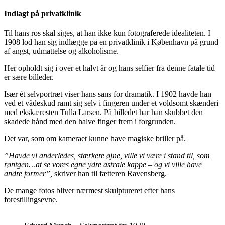
Indlagt på privatklinik
Til hans ros skal siges, at han ikke kun fotograferede idealiteten. I
1908 lod han sig indlægge på en privatklinik i København på grund
af angst, udmattelse og alkoholisme.
Her opholdt sig i over et halvt år og hans selfier fra denne fatale tid
er sære billeder.
Især ét selvportræt viser hans sans for dramatik. I 1902 havde han
ved et vådeskud ramt sig selv i fingeren under et voldsomt skænderi
med ekskæresten Tulla Larsen. På billedet har han skubbet den
skadede hånd med den halve finger frem i forgrunden.
Det var, som om kameraet kunne have magiske briller på.
”Havde vi anderledes, stærkere øjne, ville vi være i stand til, som
røntgen…at se vores egne ydre astrale kappe – og vi ville have
andre former”,
skriver han til fætteren Ravensberg.
De mange fotos bliver nærmest skulptureret efter hans
forestillingsevne.