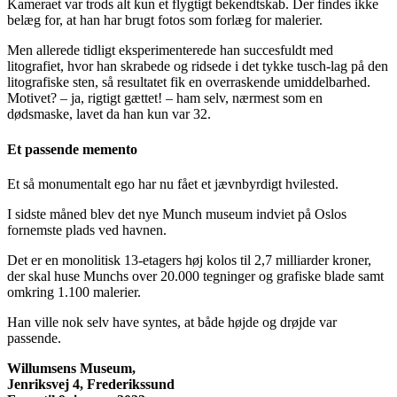
Kameraet var trods alt kun et flygtigt bekendtskab. Der findes ikke
belæg for, at han har brugt fotos som forlæg for malerier.
Men allerede tidligt eksperimenterede han succesfuldt med
litografiet, hvor han skrabede og ridsede i det tykke tusch-lag på den
litografiske sten, så resultatet fik en overraskende umiddelbarhed.
Motivet? – ja, rigtigt gættet! – ham selv, nærmest som en
dødsmaske, lavet da han kun var 32.
Et passende memento
Et så monumentalt ego har nu fået et jævnbyrdigt hvilested.
I sidste måned blev det nye Munch museum indviet på Oslos
fornemste plads ved havnen.
Det er en monolitisk 13-etagers høj kolos til 2,7 milliarder kroner,
der skal huse Munchs over 20.000 tegninger og grafiske blade samt
omkring 1.100 malerier.
Han ville nok selv have syntes, at både højde og drøjde var
passende.
Willumsens Museum,
Jenriksvej 4, Frederikssund