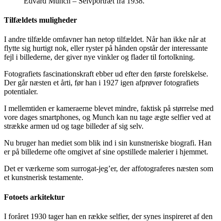
Edvard Munch – Selvportræt fra 1938.
Tilfældets muligheder
I andre tilfælde omfavner han netop tilfældet. Når han ikke når at
flytte sig hurtigt nok, eller ryster på hånden opstår der interessante
fejl i billederne, der giver nye vinkler og flader til fortolkning.
Fotografiets fascinationskraft ebber ud efter den første forelskelse.
Der går næsten et årti, før han i 1927 igen afprøver fotografiets
potentialer.
I mellemtiden er kameraerne blevet mindre, faktisk på størrelse med
vore dages smartphones, og Munch kan nu tage ægte selfier ved at
strække armen ud og tage billeder af sig selv.
Nu bruger han mediet som blik ind i sin kunstneriske biografi. Han
er på billederne ofte omgivet af sine opstillede malerier i hjemmet.
Det er værkerne som surrogat-jeg’er, der affotograferes næsten som
et kunstnerisk testamente.
Fotoets arkitektur
I foråret 1930 tager han en række selfier, der synes inspireret af den