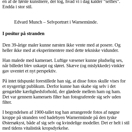
en af de første kunstnere, der tog, hvad vi i dag kalder ”selfies”.
Endda i stor stil.
Edvard Munch – Selvportræt i Warnemünde.
I positur på stranden
Den 39-årige maler kunne næsten ikke vente med at posere. Og
heller ikke med at eksperimentere med dette tekniske vidunder.
Han malede med kameraet. Luftige væsener kunne pludselig ses,
når billedet blev uskarpt og sløret. Skæve (og mislykkede) vinkler
gav uventet et nyt perspektiv.
På intet tidspunkt forestillede han sig, at disse fotos skulle vises for
et nysgerrigt publikum. Derfor kunne han skabe sig selv i det
gengældte kærlighedsforhold, der glødede mellem ham og ham.
Det var gennem kameraets filter han fotograferede sig selv uden
filter.
I begyndelsen af 1900-tallet tog han arrangerede fotos af nøgne
kroppe på stranden ved badebyen Warnermünde på den tyske
Østersøkyst, både af sig selv og kvindelige modeller. Det er helt i stil
med tidens vitalistisk kropsdyrkelse.