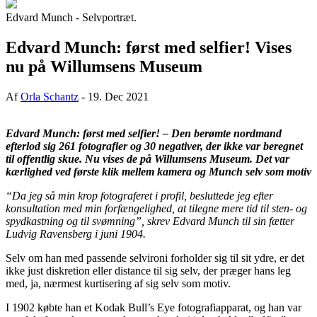
Edvard Munch - Selvportræt.
Edvard Munch: først med selfier! Vises
nu på Willumsens Museum
Af
Orla Schantz
-
19. Dec 2021
Edvard Munch: først med selfier! – Den berømte nordmand
efterlod sig 261 fotografier og 30 negativer, der ikke var beregnet
til offentlig skue. Nu vises de på Willumsens Museum. Det var
kærlighed ved første klik mellem kamera og Munch selv som motiv
“Da jeg så min krop fotograferet i profil, besluttede jeg efter
konsultation med min forfængelighed, at tilegne mere tid til sten- og
spydkastning og til svømning”, skrev Edvard Munch til sin fætter
Ludvig Ravensberg i juni 1904.
Selv om han med passende selvironi forholder sig til sit ydre, er det
ikke just diskretion eller distance til sig selv, der præger hans leg
med, ja, nærmest kurtisering af sig selv som motiv.
I 1902 købte han et Kodak Bull’s Eye fotografiapparat, og han var