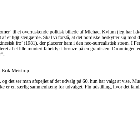
er’ til et overraskende politisk billede af Michael Kvium (jeg har ikke 
 af et højt stengærde. Skal vi forstå, at det nordiske beskytter sig mod
inesisk frø’ (1981), der placerer ham i den neo-surrealistisk strøm. I F
et af et lille muntert fabeldyr i bronze på en granitsten. Dronningen er i
e”.
: Erik Meistrup
 og det ser man afspejlet af det udvalg på 60, hun har valgt at vise. Mu
er ikke er en særlig sammenhæng for udvalget. Fin udstilling, hvor det f