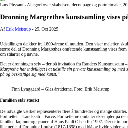
Lars Physant - Allegori over skabelsen, decoupage og portrætmaler, 20
Dronning Margrethes kunstsamling vises 
Af
Erik Meistrup
-
25. Oct 2025
Udstillingen dækker fra 1800-årene til nutiden. Den viser malerier, sk
større del af Dronning Margrethes omfattende kunstsamling vises frem 
om stilarter og navne.
Det er dronningen selv – der på invitation fra Randers Kunstmuseum – 
Margrethe har indvilliget i at udstille sin private kunstsamling og med 
på og beskæftige sig med kunst.”
Finn Lynggaard – Glas årstiderne. Foto: Erik Meistrup
Familien står stærkt
De udvalgte værker repræsenterer flere århundreder og mange stilarter. 
Portrætter – Landskab – Farve. Portrætterne omfatter eksempler på de 
familien far, mor og sønner af Hans Pauli Olsen fra 1997. Der er to po
lille perle af Dronning Louise (1817-1898) med blå og hvide violer sa