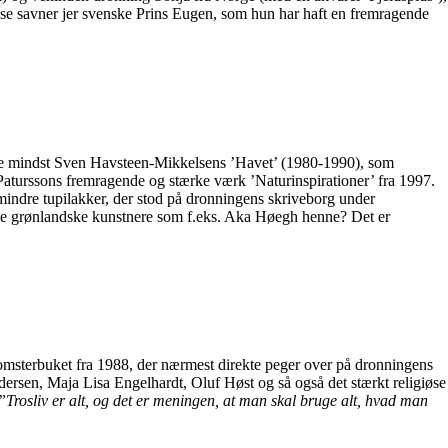
ndelse savner jer svenske Prins Eugen, som hun har haft en fremragende
ikke mindst Sven Havsteen-Mikkelsens ’Havet’ (1980-1990), som
Paturssons fremragende og stærke værk ’Naturinspirationer’ fra 1997.
e mindre tupilakker, der stod på dronningens skriveborg under
rale grønlandske kunstnere som f.eks. Aka Høegh henne? Det er
blomsterbuket fra 1988, der nærmest direkte peger over på dronningens
ersen, Maja Lisa Engelhardt, Oluf Høst og så også det stærkt religiøse
”Trosliv er alt, og det er meningen, at man skal bruge alt, hvad man