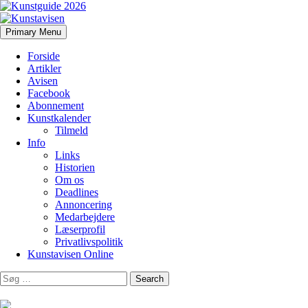
Search
Skip
Primary Menu
to
Kunstavisen
content
Forside
Artikler
Avisen
Facebook
Abonnement
Kunstkalender
Tilmeld
Info
Links
Historien
Om os
Deadlines
Annoncering
Medarbejdere
Læserprofil
Privatlivspolitik
Kunstavisen Online
Search
for: