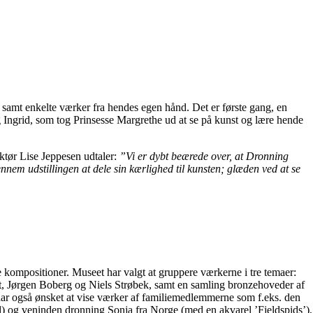
 samt enkelte værker fra hendes egen hånd. Det er første gang, en
 Ingrid, som tog Prinsesse Margrethe ud at se på kunst og lære hende
ktør Lise Jeppesen udtaler:
”Vi er dybt beærede over, at Dronning
gennem udstillingen at dele sin kærlighed til kunsten; glæden ved at se
te kompositioner. Museet har valgt at gruppere værkerne i tre temaer:
ant, Jørgen Boberg og Niels Strøbek, samt en samling bronzehoveder af
 har også ønsket at vise værker af familiemedlemmerne som f.eks. den
d) og veninden dronning Sonja fra Norge (med en akvarel ’Fjeldspids’),