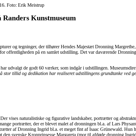
16. Foto: Erik Meistrup
på Randers Kunstmuseum
ulpturer og tegninger, der tilhører Hendes Majestæt Dronning Margrethe,
for offentligheden på en samlet udstilling. Det var daværende Dronning
har udvalgt de godt 60 værker, som indgår i udstillingen. Museumsdire
så stor tillid og dedikation har realiseret udstillingens grundtanke ved 
Der vises naturalistiske og figurative landskaber, portrætter og abstrak
mange portrætter, der er blevet malet af dronningen bl.a. af Lars Phys
rtrætter af Dronning Ingrid bl.a. et meget fint af Isaac Grünewald. Hun
mt den svenske Kronprinsesse Margareta (mor til afdøde dronning Ingri