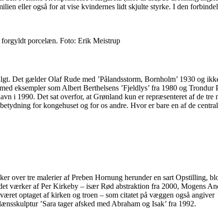
milien eller også for at vise kvindernes lidt skjulte styrke. I den forbi
forgyldt porcelæn. Foto: Erik Meistrup
 udvalgt. Det gælder Olaf Rude med ’Pålandsstorm, Bornholm’ 1930 og 
 med eksempler som Albert Berthelsens ’Fjeldlys’ fra 1980 og Trondur 
shavn i 1990. Det sat overfor, at Grønland kun er repræsenteret af de tr
s betydning for kongehuset og for os andre. Hvor er bare en af de cent
ækker over tre malerier af Preben Hornung herunder en sart Opstilling, 
 det værker af Per Kirkeby – især Rød abstraktion fra 2000, Mogens And
æret optaget af kirken og troen – som citatet på væggen også angiver
celænsskulptur ’Sara tager afsked med Abraham og Isak’ fra 1992.