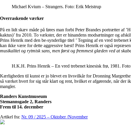
Michael Kvium – Strangers. Foto: Erik Meistrup
Overraskende værker
På en lidt skæv måde på føres man forbi Peter Brandes portrætter af ’Hom
kaktus)’ fra 2010. To vækster, der er hinandens modsætninger og afskilt
Prins Henrik med den be-synderlige titel ’ Tegning af en vred trebenet k
kan ikke være for dette aggressive bæst! Prins Henrik er også repræsenter
musikalitet og rytmisk sans, men først og fremmest glæden ved at skab
H.K.H. Prins Henrik – En vred trebenet kinesisk frø, 1981. Foto
Kærligheden til kunst er jo blevet en livsvilkår for Dronning Margrethe,
så værket hvert for sig står klart og rent, hvilket er afgørende, når d
mangler.
Randers Kunstmuseum
Stemannsgade 2, Randers
Frem til 14. december
Artikel fra:
Nr. 09 / 2025 – Oktober /November