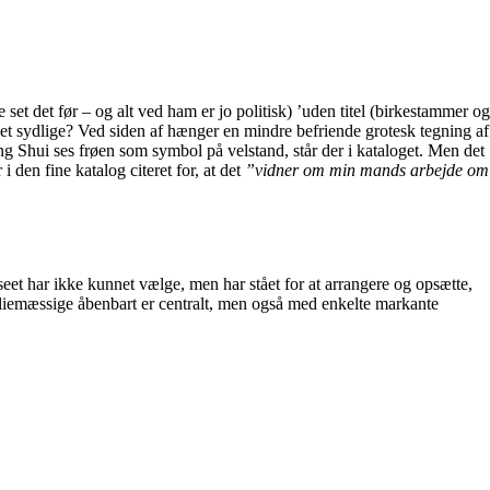
set det før – og alt ved ham er jo politisk) ’uden titel (birkestammer og
 det sydlige? Ved siden af hænger en mindre befriende grotesk tegning af
eng Shui ses frøen som symbol på velstand, står der i kataloget. Men det
 den fine katalog citeret for, at det
”vidner om min mands arbejde om
seet har ikke kunnet vælge, men har stået for at arrangere og opsætte,
amiliemæssige åbenbart er centralt, men også med enkelte markante