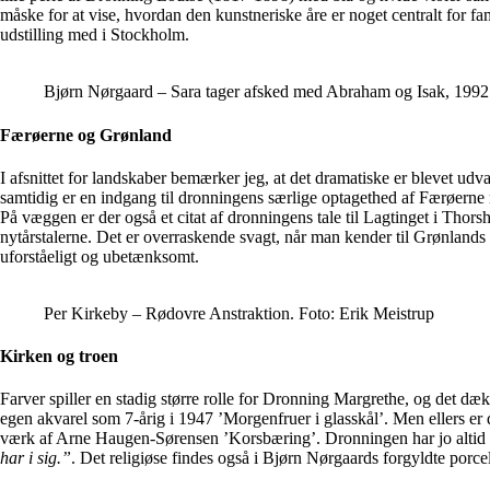
måske for at vise, hvordan den kunstneriske åre er noget centralt for fa
udstilling med i Stockholm.
Bjørn Nørgaard – Sara tager afsked med Abraham og Isak, 1992 
Færøerne og Grønland
I afsnittet for landskaber bemærker jeg, at det dramatiske er blevet
samtidig er en indgang til dronningens særlige optagethed af Færøerne
På væggen er der også et citat af dronningens tale til Lagtinget i Thor
nytårstalerne. Det er overraskende svagt, når man kender til Grønland
uforståeligt og ubetænksomt.
Per Kirkeby – Rødovre Anstraktion. Foto: Erik Meistrup
Kirken og troen
Farver spiller en stadig større rolle for Dronning Margrethe, og det d
egen akvarel som 7-årig i 1947 ’Morgenfruer i glasskål’. Men ellers er
værk af Arne Haugen-Sørensen ’Korsbæring’. Dronningen har jo altid v
har i sig.”
. Det religiøse findes også i Bjørn Nørgaards forgyldte por