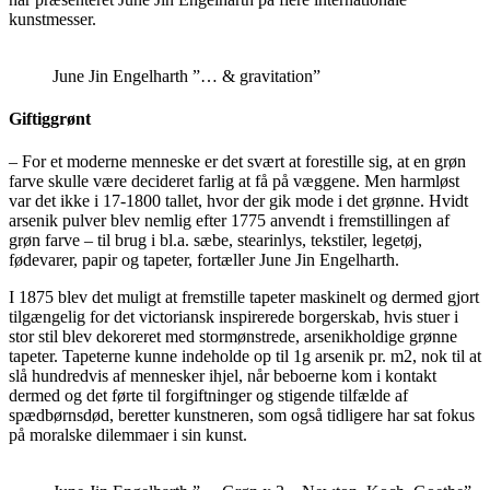
kunstmesser.
June Jin Engelharth ”… & gravitation”
Giftiggrønt
– For et moderne menneske er det svært at forestille sig, at en grøn
farve skulle være decideret farlig at få på væggene. Men harmløst
var det ikke i 17-1800 tallet, hvor der gik mode i det grønne. Hvidt
arsenik pulver blev nemlig efter 1775 anvendt i fremstillingen af
grøn farve – til brug i bl.a. sæbe, stearinlys, tekstiler, legetøj,
fødevarer, papir og tapeter, fortæller June Jin Engelharth.
I 1875 blev det muligt at fremstille tapeter maskinelt og dermed gjort
tilgængelig for det victoriansk inspirerede borgerskab, hvis stuer i
stor stil blev dekoreret med stormønstrede, arsenikholdige grønne
tapeter. Tapeterne kunne indeholde op til 1g arsenik pr. m2, nok til at
slå hundredvis af mennesker ihjel, når beboerne kom i kontakt
dermed og det førte til forgiftninger og stigende tilfælde af
spædbørnsdød, beretter kunstneren, som også tidligere har sat fokus
på moralske dilemmaer i sin kunst.