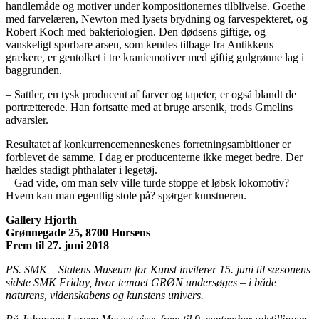
handlemåde og motiver under kompositionernes tilblivelse. Goethe
med farvelæren, Newton med lysets brydning og farvespekteret, og
Robert Koch med bakteriologien. Den dødsens giftige, og
vanskeligt sporbare arsen, som kendes tilbage fra Antikkens
grækere, er gentolket i tre kraniemotiver med giftig gulgrønne lag i
baggrunden.
– Sattler, en tysk producent af farver og tapeter, er også blandt de
portrætterede. Han fortsatte med at bruge arsenik, trods Gmelins
advarsler.
Resultatet af konkurrencemenneskenes forretningsambitioner er
forblevet de samme. I dag er producenterne ikke meget bedre. Der
hældes stadigt phthalater i legetøj.
– Gad vide, om man selv ville turde stoppe et løbsk lokomotiv?
Hvem kan man egentlig stole på? spørger kunstneren.
Gallery Hjorth
Grønnegade 25, 8700 Horsens
Frem til 27. juni 2018
PS. SMK – Statens Museum for Kunst inviterer 15. juni til sæsonens
sidste SMK Friday, hvor temaet GRØN undersøges – i både
naturens, videnskabens og kunstens univers.