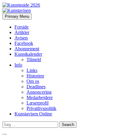
Search
Skip
Primary Menu
to
Kunstavisen
content
Forside
Artikler
Avisen
Facebook
Abonnement
Kunstkalender
Tilmeld
Info
Links
Historien
Om os
Deadlines
Annoncering
Medarbejdere
Læserprofil
Privatlivspolitik
Kunstavisen Online
Search
for: