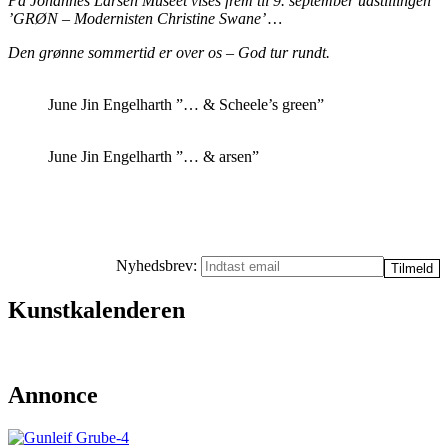
På Johannes Larsen Museet vises frem til 9. september udstillingen
’GRØN – Modernisten Christine Swane’ …
Den grønne sommertid er over os – God tur rundt.
June Jin Engelharth ”… & Scheele’s green”
June Jin Engelharth ”… & arsen”
Nyhedsbrev:
Kunstkalenderen
Annonce