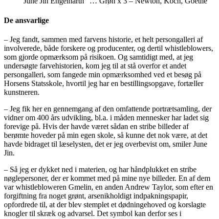
June Jin Engelharth ”… Grøn x 3 – Newton, Koch, Goethe”
De ansvarlige
– Jeg fandt, sammen med farvens historie, et helt persongalleri af
involverede, både forskere og producenter, og dertil whistleblowers,
som gjorde opmærksom på risikoen. Og samtidigt med, at jeg
undersøgte farvehistorien, kom jeg til at stå overfor et andet
persongalleri, som fangede min opmærksomhed ved et besøg på
Horsens Statsskole, hvortil jeg har en bestillingsopgave, fortæller
kunstneren.
– Jeg fik her en gennemgang af den omfattende portrætsamling, der
vidner om 400 års udvikling, bl.a. i måden mennesker har ladet sig
forevige på. Hvis der havde været sådan en stribe billeder af
berømte hoveder på min egen skole, så kunne det nok være, at det
havde bidraget til læselysten, det er jeg overbevist om, smiler June
Jin.
– Så jeg er dykket ned i materien, og har håndplukket en stribe
nøglepersoner, der er kommet med på mine nye billeder. En af dem
var whistlebloweren Gmelin, en anden Andrew Taylor, som efter en
forgiftning fra noget grønt, arsenikholdigt indpakningspapir,
opfordrede til, at der blev stemplet et dødningehoved og korslagte
knogler til skræk og advarsel. Det symbol kan derfor ses i