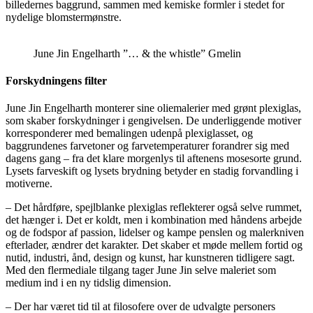
billedernes baggrund, sammen med kemiske formler i stedet for
nydelige blomstermønstre.
June Jin Engelharth ”… & the whistle” Gmelin
Forskydningens filter
June Jin Engelharth monterer sine oliemalerier med grønt plexiglas,
som skaber forskydninger i gengivelsen. De underliggende motiver
korresponderer med bemalingen udenpå plexiglasset, og
baggrundenes farvetoner og farvetemperaturer forandrer sig med
dagens gang – fra det klare morgenlys til aftenens mosesorte grund.
Lysets farveskift og lysets brydning betyder en stadig forvandling i
motiverne.
– Det hårdføre, spejlblanke plexiglas reflekterer også selve rummet,
det hænger i. Det er koldt, men i kombination med håndens arbejde
og de fodspor af passion, lidelser og kampe penslen og malerkniven
efterlader, ændrer det karakter. Det skaber et møde mellem fortid og
nutid, industri, ånd, design og kunst, har kunstneren tidligere sagt.
Med den flermediale tilgang tager June Jin selve maleriet som
medium ind i en ny tidslig dimension.
– Der har været tid til at filosofere over de udvalgte personers