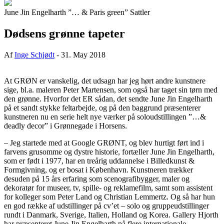
June Jin Engelharth ”… & Paris green” Sattler
Dødsens grønne tapeter
Af
Inge Schjødt
-
31. May 2018
At GRØN er vanskelig, det udsagn har jeg hørt andre kunstnere
sige, bl.a. maleren Peter Martensen, som også har taget sin tørn med
den grønne. Hvorfor det ER sådan, det sendte June Jin Engelharth
på et sandt stykke feltarbejde, og på den baggrund præsenterer
kunstneren nu en serie helt nye værker på soloudstillingen ”…&
deadly decor” i Grønnegade i Horsens.
– Jeg startede med at Google GRØNT, og blev hurtigt ført ind i
farvens grusomme og dystre historie, fortæller June Jin Engelharth,
som er født i 1977, har en treårig uddannelse i Billedkunst &
Formgivning, og er bosat i København. Kunstneren trækker
desuden på 15 års erfaring som scenografibygger, maler og
dekoratør for museer, tv, spille- og reklamefilm, samt som assistent
for kolleger som Peter Land og Christian Lemmertz. Og så har hun
en god række af udstillinger på cv’et – solo og gruppeudstillinger
rundt i Danmark, Sverige, Italien, Holland og Korea. Gallery Hjorth
har præsenteret June Jin Engelharth på flere internationale