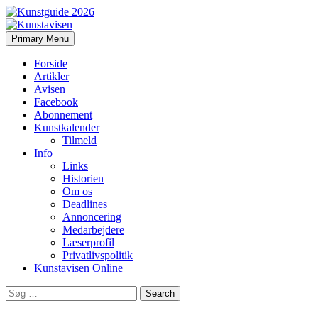
Search
Skip
Primary Menu
to
Kunstavisen
content
Forside
Artikler
Avisen
Facebook
Abonnement
Kunstkalender
Tilmeld
Info
Links
Historien
Om os
Deadlines
Annoncering
Medarbejdere
Læserprofil
Privatlivspolitik
Kunstavisen Online
Search
for: