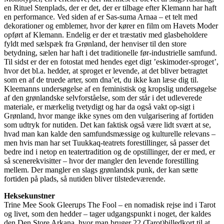
en Rituel Stenplads, der er det, der er tilbage efter Klemann har haft
en performance. Ved siden af er Sas-suma Arnaa – et telt med
dekorationer og emblemer, hvor der kører en film om Havets Moder
opført af Klemann. Endelig er der et træstativ med glasbeholdere
fyldt med sælspæk fra Grønland, der henviser til den store
betydning, sælen har haft i det traditionelle før-industrielle samfund.
Til sidst er der en fotostat med hendes eget digt ’eskimoder-sproget’,
hvor det bl.a. hedder, at sproget er levende, at det bliver betragtet
som en af de truede arter, som dna’et, du ikke kan læse dig til.
Kleemanns undersøgelse af en feministisk og kropslig undersøgelse
af den grønlandske selvforståelse, som der står i det udleverede
materiale, er mærkelig tvetydigt og har da også vakt op-sigt i
Grønland, hvor mange ikke synes om den vulgarisering af fortiden
som udtryk for nutiden. Det kan faktisk også være lidt svært at se,
hvad man kan kalde den samfundsmæssige og kulturelle relevans –
men hvis man har set Tuukkaq-teatrets forestillinger, så passer det
bedre ind i netop en teatertradition og de opstillinger, der er med, er
så scenerekvisitter – hvor der mangler den levende forestilling
mellem. Der mangler en slags grønlandsk punk, der kan sætte
fortiden på plads, så nutiden bliver tilstedeværende.
Heksekunstner
Trine Mee Sook Gleerups The Fool – en nomadisk rejse ind i Tarot
og livet, som den hedder – tager udgangspunkt i noget, der kaldes
den Den Store Arkana, hvor man bruger 22 (Tarot)billedkort til at