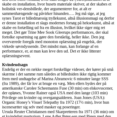
skabe en installation, hvor husets materiale skriver, at der skabes et
holistisk ver-densbillede, der argumenterer for, at alt er
sammenhængende og påvirker hinanden…. Jeg må sige, at jeg
synes Tarot er billedmæssig tryllekunst, altså illusionsmagi og derfor
er denne installation et slags modernes forsøg på heksekunst, altså at
skabe en fortælling ud fra en illusion, hvilket ikke siger mig ret
meget. Det gør Trine Mee Sook Gleerups performances, der skal
fortolke opsætning og gøre den forståelig, heller ikke. Den jeg
overværede foregik med monoton oplæsning på engelsk, der
virkede søvndyssende. Det mindst man, kan forlange af en
performance, er, at man kan leve den ud. Det er ikke litterær
oplæsningsevent.
Kvindeudsagn
Endelig er der en række meget forskellige videoer, der kører på små
skærme i det samme rum således at billedsiden ikke rigtig kommer
frem med undtagelse af Marina Abramovic 6 minutter lange SSS
(fra 1989), der får lov at bruge en væg. Men ellers bydes der på
amerikanske Carolee Scheemanns Fuse (30 min) om elskovsscener,
der opløses, Yvonne Rainer også USA med den lange (103 min)
Privilege om kvinder og overgangsalderen. Joan Jones (USA):
Organic Honey’s Visuel Telepathy fra 1972 (17½ min), hvor hun
iscenesætter sig selv med masker og poseringer.
Ursula Reuter Christiansen med Skarpretteren fra 1971 (36 min) om
et kvindeligt martyrium. Lene Adler Peter-sen med Pigen med den