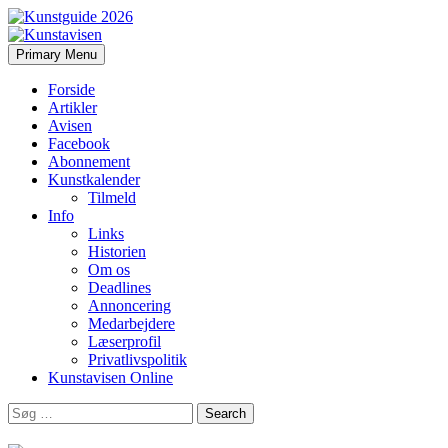
Search
Skip
Primary Menu
to
Kunstavisen
content
Forside
Artikler
Avisen
Facebook
Abonnement
Kunstkalender
Tilmeld
Info
Links
Historien
Om os
Deadlines
Annoncering
Medarbejdere
Læserprofil
Privatlivspolitik
Kunstavisen Online
Search
for: