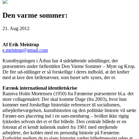
Den varme sommer:
21. Aug 2012
Af Erik Meistrup
e.meistrup@gmail.com
Kunstbygningen i Århus har 4 sideløbende udstillinger, der
præsenteres under fællestitlen Den Varme Sommer – Myte og Krop.
De fire ud-stillinger er så forskellige i deres indhold, at det kniber
med at lave den fællenævner, som huset selv synes, der er.
Færøsk international identitetskrise
Rannva Holm Mortensen (1950) fra Færøerne præsenterer bl.a. det
store collagemaleri: Der skal komme Dage (fra 2003), hvor hun
kommer med forskellige historiske referencer til socialismen,
arbejderbevægelsen, kunsthistorien og den politiske historie vil sætte
Færøer-nes placering ind i en sam-menhæng – hvilket ikke rigtig
lykkedes selvom det er et flot billede. Den centrale billede er en
fotostat af et kendt italiensk maleri fra 1901 med strejkende
arbejdere, der kobles med en personlig historie på Færøerne.
Forholdet mellem de to slags historier vælter billedmæssigt uden at