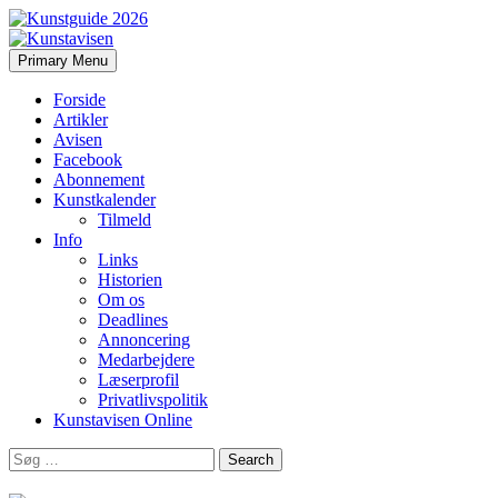
Search
Skip
Primary Menu
to
Kunstavisen
content
Forside
Artikler
Avisen
Facebook
Abonnement
Kunstkalender
Tilmeld
Info
Links
Historien
Om os
Deadlines
Annoncering
Medarbejdere
Læserprofil
Privatlivspolitik
Kunstavisen Online
Search
for: