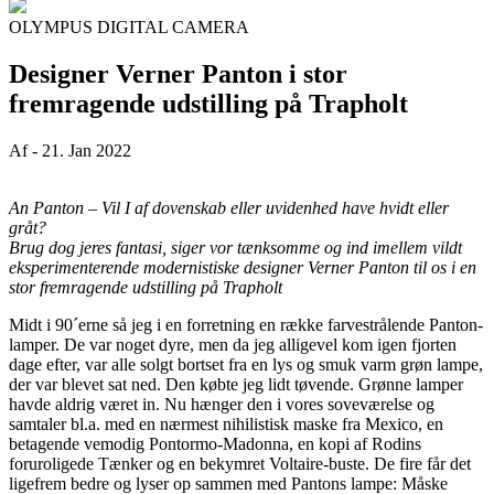
OLYMPUS DIGITAL CAMERA
Designer Verner Panton i stor
fremragende udstilling på Trapholt
Af
-
21. Jan 2022
An Panton – Vil I af dovenskab eller uvidenhed have hvidt eller
gråt?
Brug dog jeres fantasi, siger vor tænksomme og ind imellem vildt
eksperimenterende modernistiske designer Verner Panton til os i en
stor fremragende udstilling på Trapholt
Midt i 90´erne så jeg i en forretning en række farvestrålende Panton-
lamper. De var noget dyre, men da jeg alligevel kom igen fjorten
dage efter, var alle solgt bortset fra en lys og smuk varm grøn lampe,
der var blevet sat ned. Den købte jeg lidt tøvende. Grønne lamper
havde aldrig været in. Nu hænger den i vores soveværelse og
samtaler bl.a. med en nærmest nihilistisk maske fra Mexico, en
betagende vemodig Pontormo-Madonna, en kopi af Rodins
foruroligede Tænker og en bekymret Voltaire-buste. De fire får det
ligefrem bedre og lyser op sammen med Pantons lampe: Måske