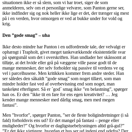
situationen ikke er så slem, som vi har troet, siger de som
anmelderen, selv om et personlige velvære, som Panton gerne ser,
ikke indfinder sig og nok heller ikke lige er det, der trænger sig mest
på i en verden, hvor omsorgen er ved at bukke under for vold og
krig.
Den ”gode smag” – uha
Ikke desto mindre har Panton i en udfordrende tale, der velvalgt er
ophængt i Trapholt, givet meget tankevækkende eksistentielle svar
på spørgsmål som det i overskriften. Han undlader her skånsomt at
tilføje, at det hvide eller grå på væggene ville passe godt til de
mange mennesker, der selv forholder sig passive til verdens ve og
vel i parcelhusene. Men kritikken kommer frem andre steder. Han
ser således den såkaldt ”gode smag” som noget tillært, som man
mindre holder fast ved af overbevisning end som noget, man
tankeløst efterligner. Så er ´god´ smag ikke ”en belastning”, spørger
han os. Er den ”ikke tit en fare for ens egen kreativitet? … Jeg
kender mange mennesker med dårlig smag, men med megen
fantasi”.
Men ”hvorfor”, spørger Panton, ”ser de fleste boligindretninger (i så
fald) forholdsvis ens ud? Er det mangel på fantasi – penge eller
muligheder?” Og hvorfor er dagligstuebelysningen altid grå-gul?”
”Er det ikke vigtigere, hvordan et hus ser ud indeni end udefra? Der