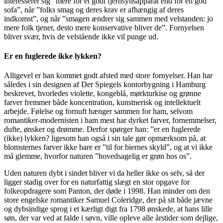
interesserer sig ”mere for et godt fjernsynsapparat end for en god
sofa”, når ”folks smag og deres krav er afhængig af deres
indkomst”, og når ”smagen ændrer sig sammen med velstanden: jo
mere folk tjener, desto mere konservative bliver de”. Fornyelsen
bliver svær, hvis de velstående ikke vil punge ud.
Er en fuglerede ikke lykken?
Alligevel er han kommet godt afsted med store fornyelser. Han har
således i sin designen af Der Spiegels kontorbygning i Hamburg
beskrevet, hvorledes violette, kongeblå, mørkturkise og grønne
farver fremmer både koncentration, kunstnerisk og intellektuelt
arbejde. Følelse og fornuft hænger sammen for ham, selvom
romantiker-modernisten i ham mest har dyrket farver, fornemmelser,
dufte, ønsker og drømme. Derfor spørger han: ”er en fuglerede
(ikke) lykken? ligesom han også i sin tale gør opmærksom på, at
blomsternes farver ikke bare er ”til for biernes skyld”, og at vi ikke
må glemme, hvorfor naturen ”hovedsagelig er grøn hos os”.
Uden naturen dybt i sindet bliver vi da heller ikke os selv, så der
ligger stadig over for en naturfattig slægt en stor opgave for
folkeopdragere som Panton, der døde i 1998. Han minder om den
store engelske romantiker Samuel Coleridge, der på sit både jævne
og dybsindige sprog i et kærligt digt fra 1798 ønskede, at hans lille
søn, der var ved at falde i søvn, ville opleve alle årstider som dejlige,