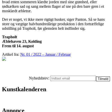
hvad enten sommeren klædte jorden med sine grønhed, eller
rødkælken sad og sang mellem flager af sne på den bare gren i et
mosklædt æbletræ.
Der er noget, vi ikke mere rigtigt husker, siger Panton. Så se hans
store og vægtige halvhundredårige produktion i den fortræffelige
udstilling på Trapholt, før glemslen helt indfinder sig.
Trapholt
Æblehaven 23, Kolding
Frem til 14. august
Artikel fra:
Nr. 01 / 2022 – Januar / Februar
Nyhedsbrev:
Kunstkalenderen
Annonce