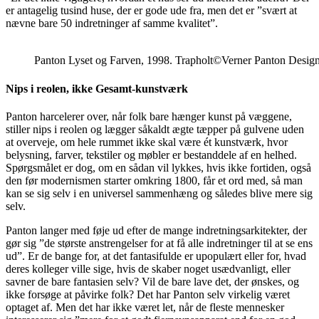
er antagelig tusind huse, der er gode ude fra, men det er ”svært at
nævne bare 50 indretninger af samme kvalitet”.
Panton Lyset og Farven, 1998. Trapholt©Verner Panton Desig
Nips i reolen, ikke Gesamt-kunstværk
Panton harcelerer over, når folk bare hænger kunst på væggene,
stiller nips i reolen og lægger såkaldt ægte tæpper på gulvene uden
at overveje, om hele rummet ikke skal være ét kunstværk, hvor
belysning, farver, tekstiler og møbler er bestanddele af en helhed.
Spørgsmålet er dog, om en sådan vil lykkes, hvis ikke fortiden, også
den før modernismen starter omkring 1800, får et ord med, så man
kan se sig selv i en universel sammenhæng og således blive mere sig
selv.
Panton langer med føje ud efter de mange indretningsarkitekter, der
gør sig ”de største anstrengelser for at få alle indretninger til at se ens
ud”. Er de bange for, at det fantasifulde er upopulært eller for, hvad
deres kolleger ville sige, hvis de skaber noget usædvanligt, eller
savner de bare fantasien selv? Vil de bare lave det, der ønskes, og
ikke forsøge at påvirke folk? Det har Panton selv virkelig været
optaget af. Men det har ikke været let, når de fleste mennesker