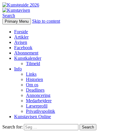
Search
Skip to content
Primary Menu
Kunstavisen
Forside
Artikler
Avisen
Facebook
Abonnement
Kunstkalender
Tilmeld
Info
Links
Historien
Om os
Deadlines
Annoncering
Medarbejdere
Læserprofil
Privatlivspolitik
Kunstavisen Online
Search for: