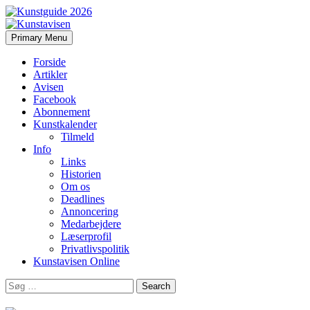
Search
Skip
Primary Menu
to
Kunstavisen
content
Forside
Artikler
Avisen
Facebook
Abonnement
Kunstkalender
Tilmeld
Info
Links
Historien
Om os
Deadlines
Annoncering
Medarbejdere
Læserprofil
Privatlivspolitik
Kunstavisen Online
Search
for: