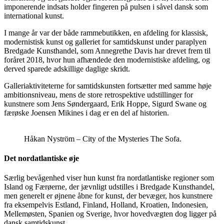
imponerende indsats holder fingeren på pulsen i såvel dansk som
international kunst.
I mange år var der både rammebutikken, en afdeling for klassisk,
modernistisk kunst og galleriet for samtidskunst under paraplyen
Bredgade Kunsthandel, som Annegrethe Davis har drevet frem til
foråret 2018, hvor hun afhændede den modernistiske afdeling, og
derved sparede adskillige daglige skridt.
Galleriaktiviteterne for samtidskunsten fortsætter med samme høje
ambitionsniveau, mens de store retrospektive udstillinger for
kunstnere som Jens Søndergaard, Erik Hoppe, Sigurd Swane og
færøske Joensen Mikines i dag er en del af historien.
Håkan Nyström – City of the Mysteries The Sofa.
Det nordatlantiske øje
Særlig bevågenhed viser hun kunst fra nordatlantiske regioner som
Island og Færøerne, der jævnligt udstilles i Bredgade Kunsthandel,
men generelt er øjnene åbne for kunst, der bevæger, hos kunstnere
fra eksempelvis Estland, Finland, Holland, Kroatien, Indonesien,
Mellemøsten, Spanien og Sverige, hvor hovedvægten dog ligger på
dansk samtidskunst.