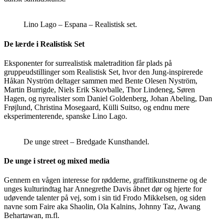
Lino Lago – Espana – Realistisk set.
De lærde i Realistisk Set
Eksponenter for surrealistisk maletradition får plads på
gruppeudstillinger som Realistisk Set, hvor den Jung-inspirerede
Håkan Nyström deltager sammen med Bente Olesen Nyström,
Martin Burrigde, Niels Erik Skovballe, Thor Lindeneg, Søren
Hagen, og nyrealister som Daniel Goldenberg, Johan Abeling, Dan
Frøjlund, Christina Mosegaard, Külli Suitso, og endnu mere
eksperimenterende, spanske Lino Lago.
De unge street – Bredgade Kunsthandel.
De unge i street og mixed media
Gennem en vågen interesse for rødderne, graffitikunstnerne og de
unges kulturindtag har Annegrethe Davis åbnet dør og hjerte for
udøvende talenter på vej, som i sin tid Frodo Mikkelsen, og siden
navne som Faire aka Shaolin, Ola Kalnins, Johnny Taz, Awang
Behartawan, m.fl.