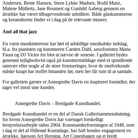
Andersen, Bente Hansen, Steen Lykke Madsen, Bodil Manz,
Malene Müllertz, Jane Reumert og Gunhild Aaberg gennem en
årrække har været tilbagevendende udstillere. Både glaskunstnerne
og keramikerne finder vi i dag på de relevante museer.
And all that jazz
En varm musikinteresse har ført til adskillige musikalske indslag,
bl.a. fra pianisten og kunstneren Carsten Dahl, saxofonisten Maria
Faust og DJ Victor for blot at nævne de seneste. I galleriet bydes
generøst lejlighedsvist også på kunstnermiddage med et sprudlende
samvær efter nogle af de store ferniseringer, hvor de medvirkende
måske knapt har truffet hinanden før, men her får rum til at samtale.
For galleriets gæster er Annegrethe Davis en inspireret formidler, der
tager vel imod sine kunder.
Annegrethe Davis – Bredgade Kunsthandel.
Bredgade Kunsthandel er en del af Dansk Gallerisammenslutning,
for hvem Annegrethe Davis har varetaget forskelligt
bestyrelsesarbejde siden 2004. Kunstsamlerforeningen af 1948, som
i dag er del af Hillerød Kunstdage, har haft hendes engagement en
årrække, ligesom Art Herning, Art Copenhagen og et bredt