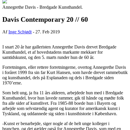
Annegrethe Davis - Bredgade Kunsthandel.
Davis Contemporary 20 // 60
Af
Inge Schjødt
-
27. Feb 2019
I snart 20 år har galleristen Annegrethe Davis drevet Bredgade
Kunsthandel, et af hovedstadens markante mekkaer for
samtidskunst, og den 5. marts runder hun de 60 år.
Forretningen, eller rettere forretningerne, overtog Annegrethe Davis
i foråret 1999 fra sin far Kurt Hansen, som havde drevet rammebutik
og kunsthandel, dels på Esplanaden og dels i Bredgade siden
1970’erne.
Som helt ung, ja fra 11 års alderen, arbejdede hun med i Bredgade
Kunsthandel, hvor hun lavede rammer, gik til hånde og mødte folk
fra alle sider af kunstlivet. Fra 1985-88 boede hun i Bayern og
arbejde som selvstændig agent og kurator for amerikansk kunst i
Tyskland, og uddannede sig siden i kunsthistorie i København.
-Kunst er benarbejde, siger nogle af de helt unge kolleger i
branchen, og det gælder også for Annegrethe Davis, som med en