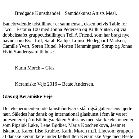
Bredgade Kunsthandel – Samtidskunst Artists Meal.
Banebrydende udstillinger er sammensat, eksempelvis Table for
Two – Estonia 100 med Jonna Pedersen og Külli Suitso, og via
dobbeltstafet gruppeudstillingen Tell A Friend, som har bragt nye
navne som Eva Toft, Sarah Rathje, Louise Hedegaard Madsen,
Camille Yvert, Søren Hüttel, Morten Hemmingsen Sørup og Jonas
Hvid Søndergaard til huse.
Karin Mørch – Glas.
Keramiske Veje 2016 – Beate Andersen.
Glas og Keramiske Veje
Det eksperimenterende kunsthåndværk står også galleristens hjerte
nær. Således har dansk og international glaskunst i fem år været
præsenteret på udstillingsrækken Substans med stærke eksponenter
som Pipaluk Lake, Lene Bødker, Maria Koschenkova, Jeannet
Iskandar, Karen Lise Krabbe, Karin Mørch m.fl. Ligesom gruppen
af danske keramikere under fællestitlen Keramiske Veje med Beate