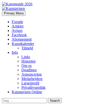
Search
Skip
Primary Menu
to
Kunstavisen
content
Forside
Artikler
Avisen
Facebook
Abonnement
Kunstkalender
Tilmeld
Info
Links
Historien
Om os
Deadlines
Annoncering
Medarbejdere
Læserprofil
Privatlivspolitik
Kunstavisen Online
Search
for: