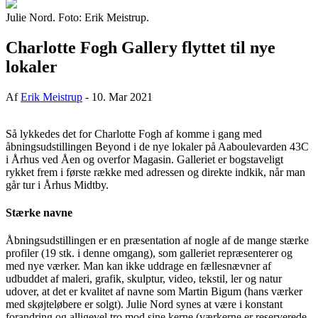
Julie Nord. Foto: Erik Meistrup.
Charlotte Fogh Gallery flyttet til nye
lokaler
Af
Erik Meistrup
-
10. Mar 2021
Så lykkedes det for Charlotte Fogh af komme i gang med
åbningsudstillingen Beyond i de nye lokaler på Aaboulevarden 43C
i Århus ved Åen og overfor Magasin. Galleriet er bogstaveligt
rykket frem i første række med adressen og direkte indkik, når man
går tur i Århus Midtby.
Stærke navne
Åbningsudstillingen er en præsentation af nogle af de mange stærke
profiler (19 stk. i denne omgang), som galleriet repræsenterer og
med nye værker. Man kan ikke uddrage en fællesnævner af
udbuddet af maleri, grafik, skulptur, video, tekstil, ler og natur
udover, at det er kvalitet af navne som Martin Bigum (hans værker
med skøjteløbere er solgt). Julie Nord synes at være i konstant
forandring og alligevel tro mod sine kerne (værkerne er reserverede,