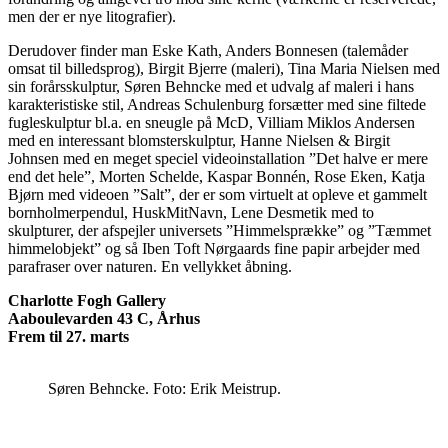
men der er nye litografier).
Derudover finder man Eske Kath, Anders Bonnesen (talemåder
omsat til billedsprog), Birgit Bjerre (maleri), Tina Maria Nielsen med
sin forårsskulptur, Søren Behncke med et udvalg af maleri i hans
karakteristiske stil, Andreas Schulenburg forsætter med sine filtede
fugleskulptur bl.a. en sneugle på McD, Villiam Miklos Andersen
med en interessant blomsterskulptur, Hanne Nielsen & Birgit
Johnsen med en meget speciel videoinstallation ”Det halve er mere
end det hele”, Morten Schelde, Kaspar Bonnén, Rose Eken, Katja
Bjørn med videoen ”Salt”, der er som virtuelt at opleve et gammelt
bornholmerpendul, HuskMitNavn, Lene Desmetik med to
skulpturer, der afspejler universets ”Himmelsprække” og ”Tæmmet
himmelobjekt” og så Iben Toft Nørgaards fine papir arbejder med
parafraser over naturen. En vellykket åbning.
Charlotte Fogh Gallery
Aaboulevarden 43 C, Århus
Frem til 27. marts
Søren Behncke. Foto: Erik Meistrup.