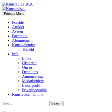
Search
Skip
Primary Menu
to
Kunstavisen
content
Forside
Artikler
Avisen
Facebook
Abonnement
Kunstkalender
Tilmeld
Info
Links
Historien
Om os
Deadlines
Annoncering
Medarbejdere
Læserprofil
Privatlivspolitik
Kunstavisen Online
Search
for: