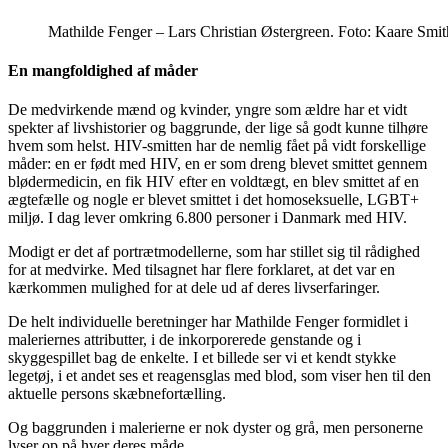
Mathilde Fenger – Lars Christian Østergreen. Foto: Kaare Smit
En mangfoldighed af måder
De medvirkende mænd og kvinder, yngre som ældre har et vidt
spekter af livshistorier og baggrunde, der lige så godt kunne tilhøre
hvem som helst. HIV-smitten har de nemlig fået på vidt forskellige
måder: en er født med HIV, en er som dreng blevet smittet gennem
blødermedicin, en fik HIV efter en voldtægt, en blev smittet af en
ægtefælle og nogle er blevet smittet i det homoseksuelle, LGBT+
miljø. I dag lever omkring 6.800 personer i Danmark med HIV.
Modigt er det af portrætmodellerne, som har stillet sig til rådighed
for at medvirke. Med tilsagnet har flere forklaret, at det var en
kærkommen mulighed for at dele ud af deres livserfaringer.
De helt individuelle beretninger har Mathilde Fenger formidlet i
maleriernes attributter, i de inkorporerede genstande og i
skyggespillet bag de enkelte. I et billede ser vi et kendt stykke
legetøj, i et andet ses et reagensglas med blod, som viser hen til den
aktuelle persons skæbnefortælling.
Og baggrunden i malerierne er nok dyster og grå, men personerne
lyser op på hver deres måde.