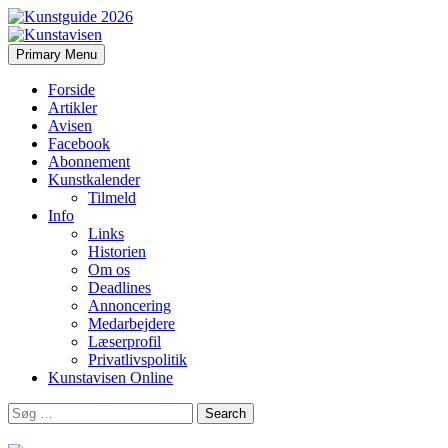
Search
Skip
Primary Menu
to
Kunstavisen
content
Forside
Artikler
Avisen
Facebook
Abonnement
Kunstkalender
Tilmeld
Info
Links
Historien
Om os
Deadlines
Annoncering
Medarbejdere
Læserprofil
Privatlivspolitik
Kunstavisen Online
Search
for: