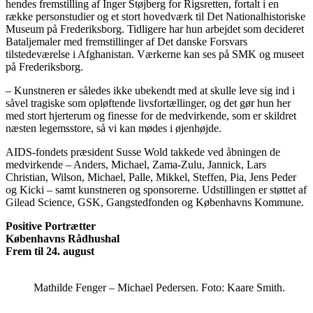
hendes fremstilling af Inger Støjberg for Rigsretten, fortalt i en
række personstudier og et stort hovedværk til Det Nationalhistoriske
Museum på Frederiksborg. Tidligere har hun arbejdet som decideret
Bataljemaler med fremstillinger af Det danske Forsvars
tilstedeværelse i Afghanistan. Værkerne kan ses på SMK og museet
på Frederiksborg.
– Kunstneren er således ikke ubekendt med at skulle leve sig ind i
såvel tragiske som opløftende livsfortællinger, og det gør hun her
med stort hjerterum og finesse for de medvirkende, som er skildret
næsten legemsstore, så vi kan mødes i øjenhøjde.
AIDS-fondets præsident Susse Wold takkede ved åbningen de
medvirkende – Anders, Michael, Zama-Zulu, Jannick, Lars
Christian, Wilson, Michael, Palle, Mikkel, Steffen, Pia, Jens Peder
og Kicki – samt kunstneren og sponsorerne. Udstillingen er støttet af
Gilead Science, GSK, Gangstedfonden og Københavns Kommune.
Positive Portrætter
Københavns Rådhushal
Frem til 24. august
Mathilde Fenger – Michael Pedersen. Foto: Kaare Smith.