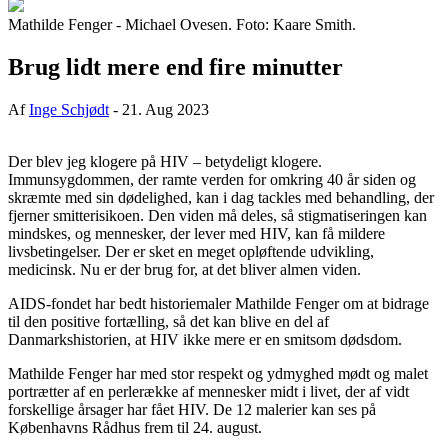
Mathilde Fenger - Michael Ovesen. Foto: Kaare Smith.
Brug lidt mere end fire minutter
Af
Inge Schjødt
-
21. Aug 2023
Der blev jeg klogere på HIV – betydeligt klogere.
Immunsygdommen, der ramte verden for omkring 40 år siden og
skræmte med sin dødelighed, kan i dag tackles med behandling, der
fjerner smitterisikoen. Den viden må deles, så stigmatiseringen kan
mindskes, og mennesker, der lever med HIV, kan få mildere
livsbetingelser. Der er sket en meget opløftende udvikling,
medicinsk. Nu er der brug for, at det bliver almen viden.
AIDS-fondet har bedt historiemaler Mathilde Fenger om at bidrage
til den positive fortælling, så det kan blive en del af
Danmarkshistorien, at HIV ikke mere er en smitsom dødsdom.
Mathilde Fenger har med stor respekt og ydmyghed mødt og malet
portrætter af en perlerække af mennesker midt i livet, der af vidt
forskellige årsager har fået HIV. De 12 malerier kan ses på
Københavns Rådhus frem til 24. august.