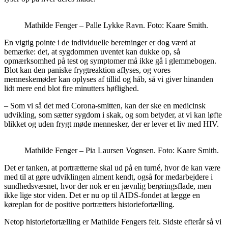
Mathilde Fenger – Palle Lykke Ravn. Foto: Kaare Smith.
En vigtig pointe i de individuelle beretninger er dog værd at
bemærke: det, at sygdommen uventet kan dukke op, så
opmærksomhed på test og symptomer må ikke gå i glemmebogen.
Blot kan den paniske frygtreaktion aflyses, og vores
menneskemøder kan oplyses af tillid og håb, så vi giver hinanden
lidt mere end blot fire minutters høflighed.
– Som vi så det med Corona-smitten, kan der ske en medicinsk
udvikling, som sætter sygdom i skak, og som betyder, at vi kan løfte
blikket og uden frygt møde mennesker, der er lever et liv med HIV.
Mathilde Fenger – Pia Laursen Vognsen. Foto: Kaare Smith.
Det er tanken, at portrætterne skal ud på en turné, hvor de kan være
med til at gøre udviklingen alment kendt, også for medarbejdere i
sundhedsvæsnet, hvor der nok er en jævnlig berøringsflade, men
ikke lige stor viden. Det er nu op til AIDS-fondet at lægge en
køreplan for de positive portrætters historiefortælling.
Netop historiefortælling er Mathilde Fengers felt. Sidste efterår så vi