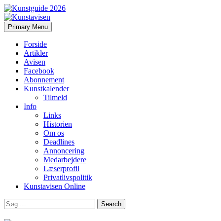
Search
Skip
Primary Menu
to
Kunstavisen
content
Forside
Artikler
Avisen
Facebook
Abonnement
Kunstkalender
Tilmeld
Info
Links
Historien
Om os
Deadlines
Annoncering
Medarbejdere
Læserprofil
Privatlivspolitik
Kunstavisen Online
Search
for: