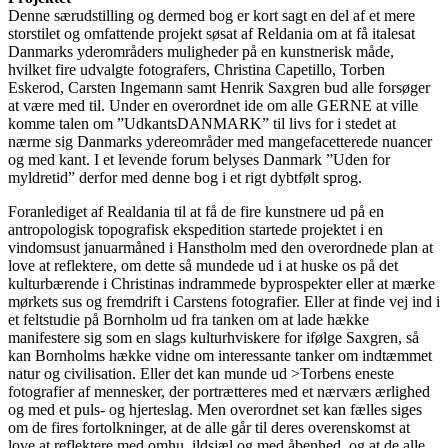
Denne særudstilling og dermed bog er kort sagt en del af et mere
storstilet og omfattende projekt søsat af Reldania om at få italesat
Danmarks yderområders muligheder på en kunstnerisk måde,
hvilket fire udvalgte fotografers, Christina Capetillo, Torben
Eskerod, Carsten Ingemann samt Henrik Saxgren bud alle forsøger
at være med til. Under en overordnet ide om alle GERNE at ville
komme talen om ”UdkantsDANMARK” til livs for i stedet at
nærme sig Danmarks ydereområder med mangefacetterede nuancer
og med kant. I et levende forum belyses Danmark ”Uden for
myldretid” derfor med denne bog i et rigt dybtfølt sprog.
Foranlediget af Realdania til at få de fire kunstnere ud på en
antropologisk topografisk ekspedition startede projektet i en
vindomsust januarmåned i Hanstholm med den overordnede plan at
love at reflektere, om dette så mundede ud i at huske os på det
kulturbærende i Christinas indrammede byprospekter eller at mærke
mørkets sus og fremdrift i Carstens fotografier. Eller at finde vej ind i
et feltstudie på Bornholm ud fra tanken om at lade hække
manifestere sig som en slags kulturhviskere for ifølge Saxgren, så
kan Bornholms hække vidne om interessante tanker om indtæmmet
natur og civilisation. Eller det kan munde ud >Torbens eneste
fotografier af mennesker, der portrætteres med et nærværs ærlighed
og med et puls- og hjerteslag. Men overordnet set kan fælles siges
om de fires fortolkninger, at de alle går til deres overenskomst at
love at reflektere med omhu, ildsjæl og med åbenhed, og at de alle