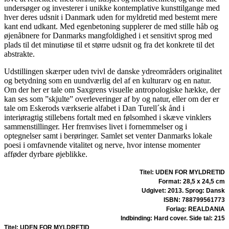
undersøger og investerer i unikke kontemplative kunsttilgange med
hver deres udsnit i Danmark uden for myldretid med bestemt mere
kant end udkant. Med egenbetoning supplerer de med stille håb og
øjenåbnere for Danmarks mangfoldighed i et sensitivt sprog med
plads til det minutiøse til et større udsnit og fra det konkrete til det
abstrakte.
Udstillingen skærper uden tvivl de danske ydreområders originalitet
og betydning som en uundværlig del af en kulturarv og en natur.
Om der her er tale om Saxgrens visuelle antropologiske hække, der
kan ses som ”skjulte” overleveringer af by og natur, eller om der er
tale om Eskerods værkserie alfabet i Dan Turell´sk ånd i
interiøragtig stillebens fortalt med en følsomhed i skæve vinklers
sammenstillinger. Her fremvises livet i fornemmelser og i
optegnelser samt i berøringer. Samlet set venter Danmarks lokale
poesi i omfavnende vitalitet og nerve, hvor intense momenter
afføder dyrbare øjeblikke.
Titel: UDEN FOR MYLDRETID
Format: 28,5 x 24,5 cm
Udgivet: 2013. Sprog: Dansk
ISBN: 788799561773
Forlag: REALDANIA
Indbinding: Hard cover. Side tal: 215
Titel: UDEN FOR MYLDRETID