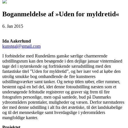
Boganmeldelse af »Uden for myldretid«
6. Jan 2015
Ida Aakerlund
kunstgal@gmail.com
I forbindelse med Rundetårns ganske særlige charmerende
udstillingsrum kan den besøgende i den dejlige januar vintermåned
tage del i nytænkende og forfriskende særudstilling med den
fantastiske titel ”Uden for myldretid”, og her især ved at købe den
utrolig smukke bog omhandlende de fire kunstneres
udstillingsværker samt tanker. Og netop titlen røber, eller rummer,
bestemt også en hel del, idet denne fotoudstilling næsten som et
undersøgende feltstudie registrerer og graver sig frem til fire
fotografers personlige, men også samlede, bud på Danmarks
ydreområders potentialer, muligheder og væsen. Derfor nærstuderes
der med denne udstilling i alt fra det æstetiske, til det landskabelige
og til det menneskelige samt hverdagslige i yderområders
mangfoldige kanter.
Projektet