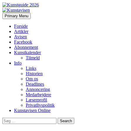
Search
Skip
Primary Menu
to
Kunstavisen
content
Forside
Artikler
Avisen
Facebook
Abonnement
Kunstkalender
Tilmeld
Info
Links
Historien
Om os
Deadlines
Annoncering
Medarbejdere
Læserprofil
Privatlivspolitik
Kunstavisen Online
Search
for: