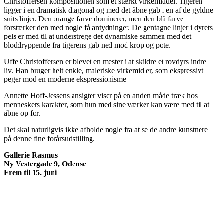
Christoffersen kompositionen som et stærkt virkemiddel. Tigeren
ligger i en dramatisk diagonal og med det åbne gab i en af de gyldne
snits linjer. Den orange farve dominerer, men den blå farve
forstærker den med nogle få antydninger. De gentagne linjer i dyrets
pels er med til at understrege det dynamiske sammen med det
bloddryppende fra tigerens gab ned mod krop og pote.
Uffe Christoffersen er blevet en mester i at skildre et rovdyrs indre
liv. Han bruger helt enkle, maleriske virkemidler, som ekspressivt
peger mod en moderne ekspressionisme.
Annette Hoff-Jessens ansigter viser på en anden måde træk hos
menneskers karakter, som hun med sine værker kan være med til at
åbne op for.
Det skal naturligvis ikke afholde nogle fra at se de andre kunstnere
på denne fine forårsudstilling.
Gallerie Rasmus
Ny Vestergade 9, Odense
Frem til 15. juni