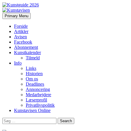
Search
Skip
Primary Menu
to
Kunstavisen
content
Forside
Artikler
Avisen
Facebook
Abonnement
Kunstkalender
Tilmeld
Info
Links
Historien
Om os
Deadlines
Annoncering
Medarbejdere
Læserprofil
Privatlivspolitik
Kunstavisen Online
Search
for: