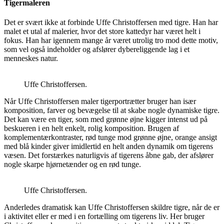
Tigermaleren
Det er svært ikke at forbinde Uffe Christoffersen med tigre. Han har
malet et utal af malerier, hvor det store kattedyr har været helt i
fokus. Han har igennem mange år været utrolig tro mod dette motiv,
som vel også indeholder og afslører dybereliggende lag i et
menneskes natur.
Uffe Christoffersen.
Når Uffe Christoffersen maler tigerportrætter bruger han især
komposition, farver og bevægelse til at skabe nogle dynamiske tigre.
Det kan være en tiger, som med grønne øjne kigger intenst ud på
beskueren i en helt enkelt, rolig komposition. Brugen af
komplementærkontraster, rød tunge mod grønne øjne, orange ansigt
med blå kinder giver imidlertid en helt anden dynamik om tigerens
væsen. Det forstærkes naturligvis af tigerens åbne gab, der afslører
nogle skarpe hjørnetænder og en rød tunge.
Uffe Christoffersen.
Anderledes dramatisk kan Uffe Christoffersen skildre tigre, når de er
i aktivitet eller er med i en fortælling om tigerens liv. Her bruger