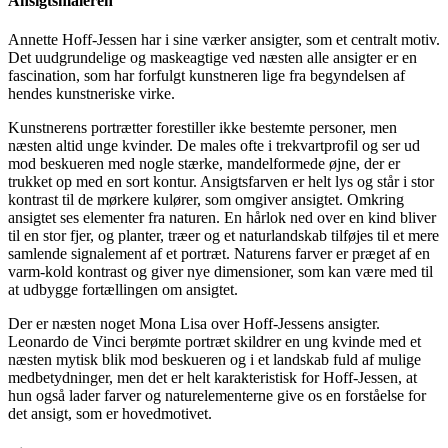
Ansigtsmaleren
Annette Hoff-Jessen har i sine værker ansigter, som et centralt motiv.
Det uudgrundelige og maskeagtige ved næsten alle ansigter er en
fascination, som har forfulgt kunstneren lige fra begyndelsen af
hendes kunstneriske virke.
Kunstnerens portrætter forestiller ikke bestemte personer, men
næsten altid unge kvinder. De males ofte i trekvartprofil og ser ud
mod beskueren med nogle stærke, mandelformede øjne, der er
trukket op med en sort kontur. Ansigtsfarven er helt lys og står i stor
kontrast til de mørkere kulører, som omgiver ansigtet. Omkring
ansigtet ses elementer fra naturen. En hårlok ned over en kind bliver
til en stor fjer, og planter, træer og et naturlandskab tilføjes til et mere
samlende signalement af et portræt. Naturens farver er præget af en
varm-kold kontrast og giver nye dimensioner, som kan være med til
at udbygge fortællingen om ansigtet.
Der er næsten noget Mona Lisa over Hoff-Jessens ansigter.
Leonardo de Vinci berømte portræt skildrer en ung kvinde med et
næsten mytisk blik mod beskueren og i et landskab fuld af mulige
medbetydninger, men det er helt karakteristisk for Hoff-Jessen, at
hun også lader farver og naturelementerne give os en forståelse for
det ansigt, som er hovedmotivet.