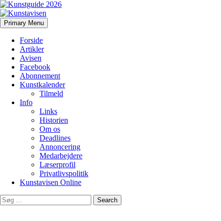
Search
Skip
Primary Menu
to
Kunstavisen
content
Forside
Artikler
Avisen
Facebook
Abonnement
Kunstkalender
Tilmeld
Info
Links
Historien
Om os
Deadlines
Annoncering
Medarbejdere
Læserprofil
Privatlivspolitik
Kunstavisen Online
Search
for: