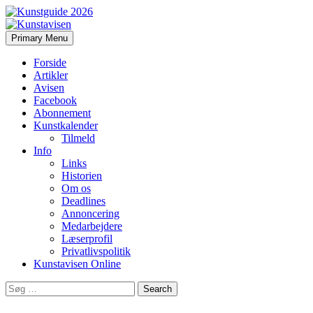
Search
Skip
Primary Menu
to
Kunstavisen
content
Forside
Artikler
Avisen
Facebook
Abonnement
Kunstkalender
Tilmeld
Info
Links
Historien
Om os
Deadlines
Annoncering
Medarbejdere
Læserprofil
Privatlivspolitik
Kunstavisen Online
Search
for: