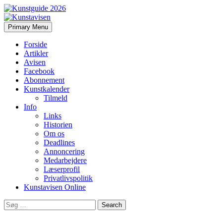
Search
Skip
Primary Menu
to
Kunstavisen
content
Forside
Artikler
Avisen
Facebook
Abonnement
Kunstkalender
Tilmeld
Info
Links
Historien
Om os
Deadlines
Annoncering
Medarbejdere
Læserprofil
Privatlivspolitik
Kunstavisen Online
Search
for: