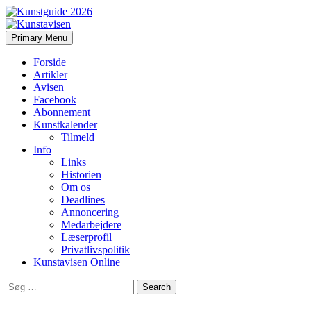
Search
Skip
Primary Menu
to
Kunstavisen
content
Forside
Artikler
Avisen
Facebook
Abonnement
Kunstkalender
Tilmeld
Info
Links
Historien
Om os
Deadlines
Annoncering
Medarbejdere
Læserprofil
Privatlivspolitik
Kunstavisen Online
Search
for: