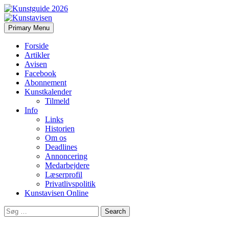
Search
Skip
Primary Menu
to
Kunstavisen
content
Forside
Artikler
Avisen
Facebook
Abonnement
Kunstkalender
Tilmeld
Info
Links
Historien
Om os
Deadlines
Annoncering
Medarbejdere
Læserprofil
Privatlivspolitik
Kunstavisen Online
Search
for: