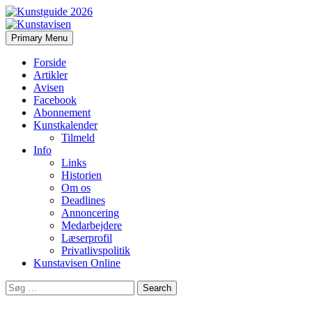
Search
Skip
Primary Menu
to
Kunstavisen
content
Forside
Artikler
Avisen
Facebook
Abonnement
Kunstkalender
Tilmeld
Info
Links
Historien
Om os
Deadlines
Annoncering
Medarbejdere
Læserprofil
Privatlivspolitik
Kunstavisen Online
Search
for: