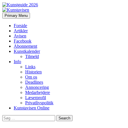
Search
Skip
Primary Menu
to
Kunstavisen
content
Forside
Artikler
Avisen
Facebook
Abonnement
Kunstkalender
Tilmeld
Info
Links
Historien
Om os
Deadlines
Annoncering
Medarbejdere
Læserprofil
Privatlivspolitik
Kunstavisen Online
Search
for: