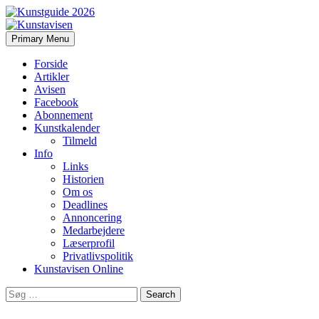
Search
Skip
Primary Menu
to
Kunstavisen
content
Forside
Artikler
Avisen
Facebook
Abonnement
Kunstkalender
Tilmeld
Info
Links
Historien
Om os
Deadlines
Annoncering
Medarbejdere
Læserprofil
Privatlivspolitik
Kunstavisen Online
Search
for: